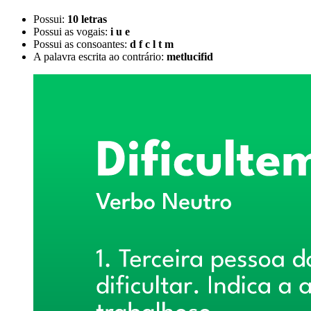
Possui:
10 letras
Possui as vogais:
i u e
Possui as consoantes:
d f c l t m
A palavra escrita ao contrário:
metlucifid