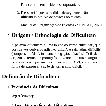
Fala comum em ambientes corporativos
É essencial que as medidas de segurança não
dificultem
o fluxo de pessoas no evento.
Manual de Organização de Eventos - SEBRAE, 2020
Origem / Etimologia
de
Dificultem
A palavra 'dificultem' é uma flexão do verbo 'dificultar', que
por sua vez deriva do adjetivo 'difícil'. A raiz latina 'difficilis'
(composta de 'dis-', indicando negação, e 'facilis', fácil) deu
origem ao termo em português. O verbo 'dificultar' surgiu
posteriormente, provavelmente no século XVI, como uma
forma de expressar a ação de tornar algo difícil.
Definição de
Dificultem
Pronúncia
de
Dificultem
/dʒi.fi.ˈkuw.tẽj/
Classe Gramatical
de
Dificultem