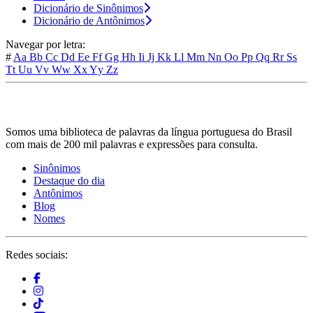
Dicionário de Sinônimos
Dicionário de Antônimos
Navegar por letra:
#
Aa
Bb
Cc
Dd
Ee
Ff
Gg
Hh
Ii
Jj
Kk
Ll
Mm
Nn
Oo
Pp
Qq
Rr
Ss
Tt
Uu
Vv
Ww
Xx
Yy
Zz
Somos uma biblioteca de palavras da língua portuguesa do Brasil
com mais de 200 mil palavras e expressões para consulta.
Sinônimos
Destaque do dia
Antônimos
Blog
Nomes
Redes sociais: