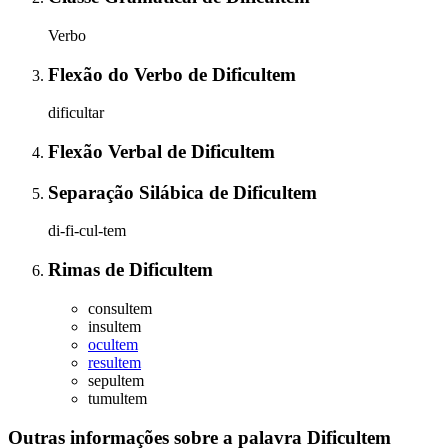
Verbo
Flexão do Verbo
de
Dificultem
dificultar
Flexão Verbal
de
Dificultem
Separação Silábica
de
Dificultem
di-fi-cul-tem
Rimas
de
Dificultem
consultem
insultem
ocultem
resultem
sepultem
tumultem
Outras informações sobre
a palavra
Dificultem