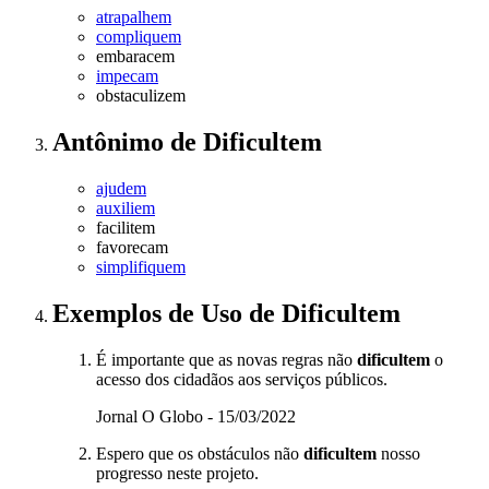
atrapalhem
compliquem
embaracem
impecam
obstaculizem
Antônimo
de
Dificultem
ajudem
auxiliem
facilitem
favorecam
simplifiquem
Exemplos de Uso
de Dificultem
É importante que as novas regras não
dificultem
o
acesso dos cidadãos aos serviços públicos.
Jornal O Globo - 15/03/2022
Espero que os obstáculos não
dificultem
nosso
progresso neste projeto.