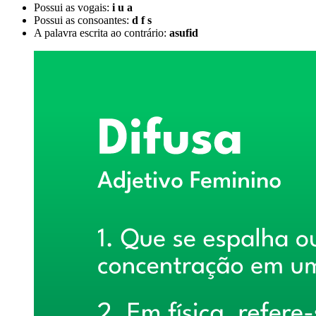
Possui as vogais:
i u a
Possui as consoantes:
d f s
A palavra escrita ao contrário:
asufid