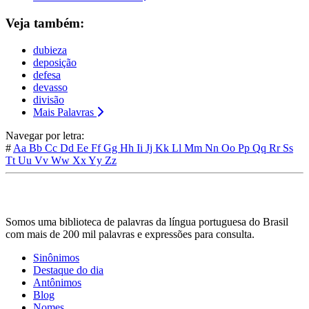
Veja também:
dubieza
deposição
defesa
devasso
divisão
Mais Palavras
Navegar por letra:
#
Aa
Bb
Cc
Dd
Ee
Ff
Gg
Hh
Ii
Jj
Kk
Ll
Mm
Nn
Oo
Pp
Qq
Rr
Ss
Tt
Uu
Vv
Ww
Xx
Yy
Zz
Somos uma biblioteca de palavras da língua portuguesa do Brasil
com mais de 200 mil palavras e expressões para consulta.
Sinônimos
Destaque do dia
Antônimos
Blog
Nomes