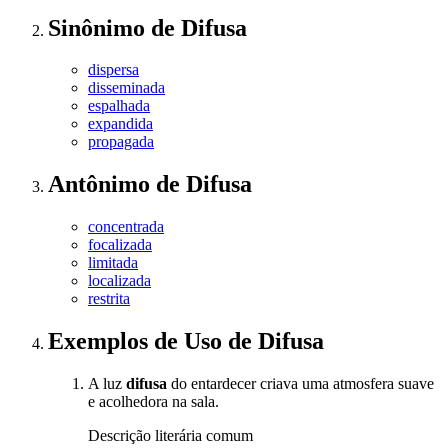
Sinônimo
de
Difusa
dispersa
disseminada
espalhada
expandida
propagada
Antônimo
de
Difusa
concentrada
focalizada
limitada
localizada
restrita
Exemplos de Uso
de Difusa
A luz
difusa
do entardecer criava uma atmosfera suave
e acolhedora na sala.
Descrição literária comum