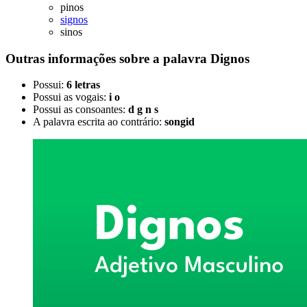
pinos
signos
sinos
Outras informações sobre
a palavra
Dignos
Possui:
6 letras
Possui as vogais:
i o
Possui as consoantes:
d g n s
A palavra escrita ao contrário:
songid