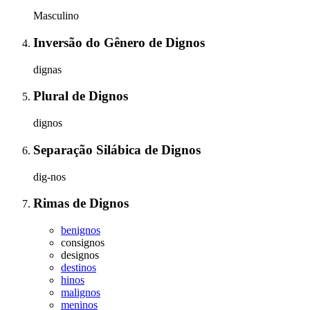
Masculino
Inversão do Gênero
de
Dignos
dignas
Plural
de
Dignos
dignos
Separação Silábica
de
Dignos
dig-nos
Rimas
de
Dignos
benignos
consignos
designos
destinos
hinos
malignos
meninos