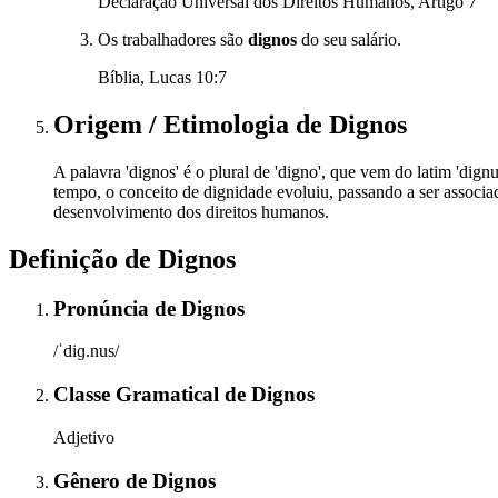
Declaração Universal dos Direitos Humanos, Artigo 7
Os trabalhadores são
dignos
do seu salário.
Bíblia, Lucas 10:7
Origem / Etimologia
de
Dignos
A palavra 'dignos' é o plural de 'digno', que vem do latim 'dignu
tempo, o conceito de dignidade evoluiu, passando a ser associa
desenvolvimento dos direitos humanos.
Definição de
Dignos
Pronúncia
de
Dignos
/ˈdiɡ.nus/
Classe Gramatical
de
Dignos
Adjetivo
Gênero
de
Dignos