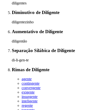
diligentes
Diminutivo
de
Diligente
diligentezinho
Aumentativo
de
Diligente
diligentão
Separação Silábica
de
Diligente
di-li-gen-te
Rimas
de
Diligente
agente
contingente
convergente
exigente
insurgente
inteligente
regente
tangente