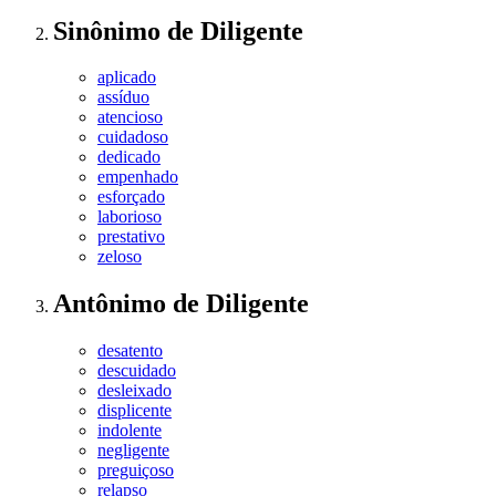
Sinônimo
de
Diligente
aplicado
assíduo
atencioso
cuidadoso
dedicado
empenhado
esforçado
laborioso
prestativo
zeloso
Antônimo
de
Diligente
desatento
descuidado
desleixado
displicente
indolente
negligente
preguiçoso
relapso