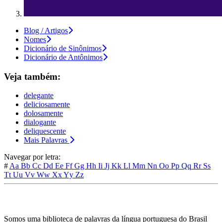
Blog / Artigos
Nomes
Dicionário de Sinônimos
Dicionário de Antônimos
Veja também:
delegante
deliciosamente
dolosamente
dialogante
deliquescente
Mais Palavras
Navegar por letra:
#
Aa
Bb
Cc
Dd
Ee
Ff
Gg
Hh
Ii
Jj
Kk
Ll
Mm
Nn
Oo
Pp
Qq
Rr
Ss
Tt
Uu
Vv
Ww
Xx
Yy
Zz
Somos uma biblioteca de palavras da língua portuguesa do Brasil