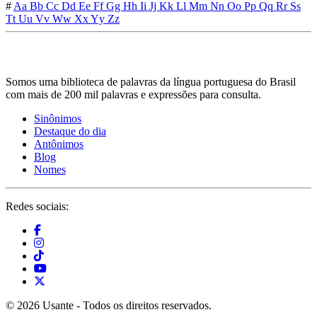
#
Aa
Bb
Cc
Dd
Ee
Ff
Gg
Hh
Ii
Jj
Kk
Ll
Mm
Nn
Oo
Pp
Qq
Rr
Ss
Tt
Uu
Vv
Ww
Xx
Yy
Zz
Somos uma biblioteca de palavras da língua portuguesa do Brasil
com mais de 200 mil palavras e expressões para consulta.
Sinônimos
Destaque do dia
Antônimos
Blog
Nomes
Redes sociais:
© 2026 Usante - Todos os direitos reservados.