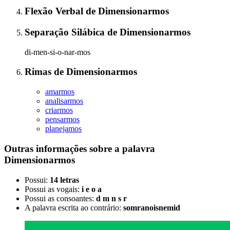
Flexão Verbal
de
Dimensionarmos
Separação Silábica
de
Dimensionarmos
di-men-si-o-nar-mos
Rimas
de
Dimensionarmos
amarmos
analisarmos
criarmos
pensarmos
planejamos
Outras informações sobre
a palavra
Dimensionarmos
Possui:
14 letras
Possui as vogais:
i e o a
Possui as consoantes:
d m n s r
A palavra escrita ao contrário:
somranoisnemid