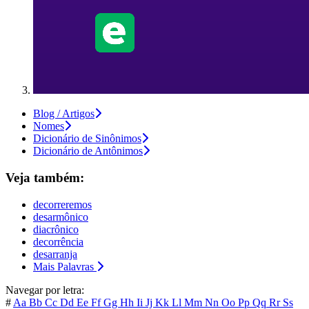
Blog / Artigos
Nomes
Dicionário de Sinônimos
Dicionário de Antônimos
Veja também:
decorreremos
desarmônico
diacrônico
decorrência
desarranja
Mais Palavras
Navegar por letra:
#
Aa
Bb
Cc
Dd
Ee
Ff
Gg
Hh
Ii
Jj
Kk
Ll
Mm
Nn
Oo
Pp
Qq
Rr
Ss