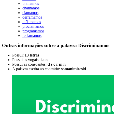
bramamos
chamamos
clamamos
derramamos
inflamamos
proclamamos
programamos
reclamamos
Outras informações sobre
a palavra
Discriminamos
Possui:
13 letras
Possui as vogais:
i a o
Possui as consoantes:
d s c r m n
A palavra escrita ao contrário:
somanimircsid