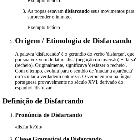
Exemplo fictício
As tropas estavam
disfarcando
seus movimentos para
surpreender o inimigo.
Exemplo fictício
Origem / Etimologia
de
Disfarcando
A palavra 'disfarcando' é o gerúndio do verbo 'disfarçar', que
por sua vez vem do latim 'dis-' (negação ou inversão) + 'farsa'
(recheio). Originalmente, significava 'desfazer o recheio'.
Com o tempo, evoluiu para o sentido de 'mudar a aparência'
ou 'ocultar a verdadeira natureza'. O verbo entrou na língua
portuguesa provavelmente no século XVI, derivado do
espanhol 'disfrazar'.
Definição de
Disfarcando
Pronúncia
de
Disfarcando
/dis.faɾˈkɐ̃.du/
Classe Gramatical
de
Disfarcando