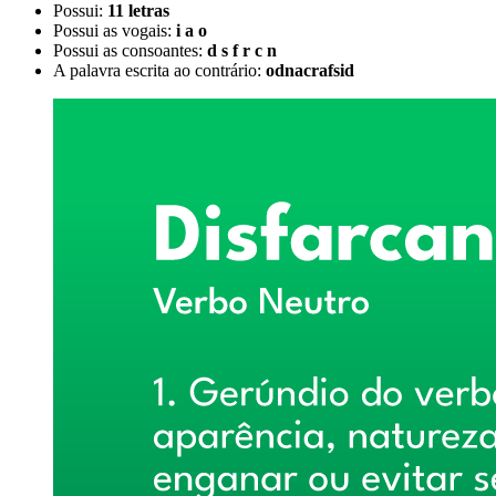
Possui:
11 letras
Possui as vogais:
i a o
Possui as consoantes:
d s f r c n
A palavra escrita ao contrário:
odnacrafsid