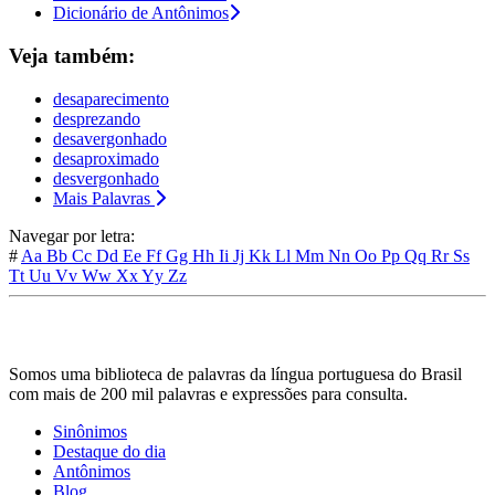
Dicionário de Antônimos
Veja também:
desaparecimento
desprezando
desavergonhado
desaproximado
desvergonhado
Mais Palavras
Navegar por letra:
#
Aa
Bb
Cc
Dd
Ee
Ff
Gg
Hh
Ii
Jj
Kk
Ll
Mm
Nn
Oo
Pp
Qq
Rr
Ss
Tt
Uu
Vv
Ww
Xx
Yy
Zz
Somos uma biblioteca de palavras da língua portuguesa do Brasil
com mais de 200 mil palavras e expressões para consulta.
Sinônimos
Destaque do dia
Antônimos
Blog