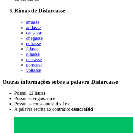
Rimas
de
Disfarcasse
amasse
andasse
cansasse
chegasse
entrasse
falasse
olhasse
passasse
pensasse
voltasse
Outras informações sobre
a palavra
Disfarcasse
Possui:
11 letras
Possui as vogais:
i a e
Possui as consoantes:
d s f r c
A palavra escrita ao contrário:
essacrafsid