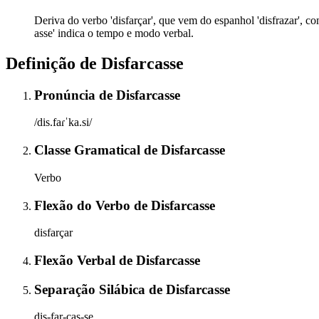
Deriva do verbo 'disfarçar', que vem do espanhol 'disfrazar', com
asse' indica o tempo e modo verbal.
Definição de
Disfarcasse
Pronúncia
de
Disfarcasse
/dis.faɾˈka.si/
Classe Gramatical
de
Disfarcasse
Verbo
Flexão do Verbo
de
Disfarcasse
disfarçar
Flexão Verbal
de
Disfarcasse
Separação Silábica
de
Disfarcasse
dis-far-cas-se