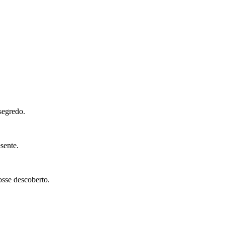
segredo.
sente.
osse descoberto.