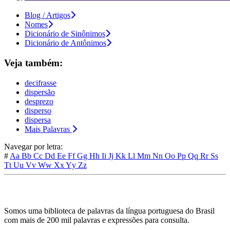
Blog / Artigos
Nomes
Dicionário de Sinônimos
Dicionário de Antônimos
Veja também:
decifrasse
dispersão
desprezo
disperso
dispersa
Mais Palavras
Navegar por letra:
#
Aa
Bb
Cc
Dd
Ee
Ff
Gg
Hh
Ii
Jj
Kk
Ll
Mm
Nn
Oo
Pp
Qq
Rr
Ss
Tt
Uu
Vv
Ww
Xx
Yy
Zz
Somos uma biblioteca de palavras da língua portuguesa do Brasil
com mais de 200 mil palavras e expressões para consulta.