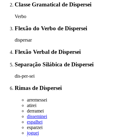
Classe Gramatical
de
Dispersei
Verbo
Flexão do Verbo
de
Dispersei
dispersar
Flexão Verbal
de
Dispersei
Separação Silábica
de
Dispersei
dis-per-sei
Rimas
de
Dispersei
arremessei
atirei
derramei
disseminei
espalhei
esparzei
joguei