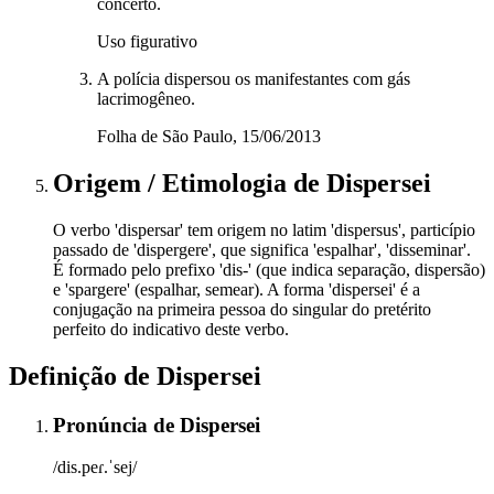
concerto.
Uso figurativo
A polícia dispersou os manifestantes com gás
lacrimogêneo.
Folha de São Paulo, 15/06/2013
Origem / Etimologia
de
Dispersei
O verbo 'dispersar' tem origem no latim 'dispersus', particípio
passado de 'dispergere', que significa 'espalhar', 'disseminar'.
É formado pelo prefixo 'dis-' (que indica separação, dispersão)
e 'spargere' (espalhar, semear). A forma 'dispersei' é a
conjugação na primeira pessoa do singular do pretérito
perfeito do indicativo deste verbo.
Definição de
Dispersei
Pronúncia
de
Dispersei
/dis.peɾ.ˈsej/