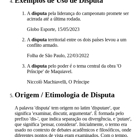
Exemplos de Uso
de Disputa
A
disputa
pela liderança do campeonato promete ser
acirrada até a última rodada.
Globo Esporte, 15/05/2023
A
disputa
territorial entre os dois países levou a um
conflito armado.
Folha de São Paulo, 22/03/2022
A
disputa
pelo poder é o tema central da obra 'O
Príncipe' de Maquiavel.
Niccolò Machiavelli, O Príncipe
Origem / Etimologia
de
Disputa
A palavra 'disputa' tem origem no latim 'disputare', que
significa 'examinar, discutir, argumentar'. É formada pelo
prefixo 'dis-', que indica separação ou divergência, e 'putare',
que significa 'pensar, considerar'. Inicialmente, o termo era
usado no contexto de debates acadêmicos e filosóficos, onde
diferentes pontos de vista eram examinados. Com o tempo,