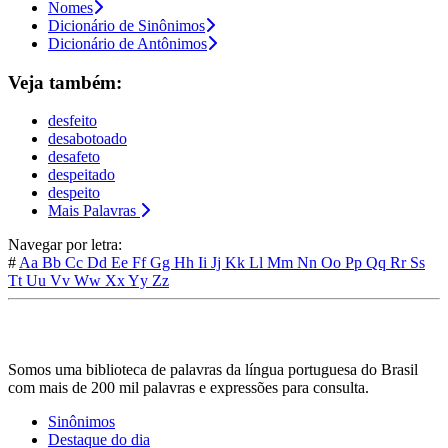
Nomes
Dicionário de Sinônimos
Dicionário de Antônimos
Veja também:
desfeito
desabotoado
desafeto
despeitado
despeito
Mais Palavras
Navegar por letra:
#
Aa
Bb
Cc
Dd
Ee
Ff
Gg
Hh
Ii
Jj
Kk
Ll
Mm
Nn
Oo
Pp
Qq
Rr
Ss
Tt
Uu
Vv
Ww
Xx
Yy
Zz
Somos uma biblioteca de palavras da língua portuguesa do Brasil
com mais de 200 mil palavras e expressões para consulta.
Sinônimos
Destaque do dia