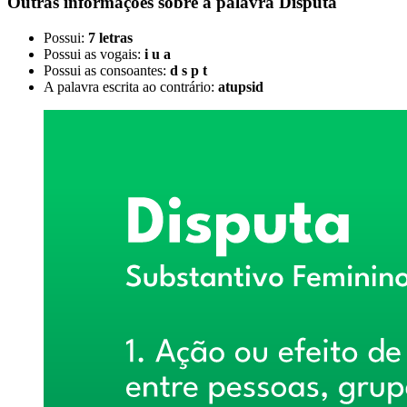
Outras informações sobre
a palavra
Disputa
Possui:
7 letras
Possui as vogais:
i u a
Possui as consoantes:
d s p t
A palavra escrita ao contrário:
atupsid