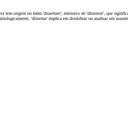
ez tem origem no latim 'dissertare', intensivo de 'disserere', que significa
m, etimologicamente, 'dissertar' implica em desdobrar ou analisar um assun