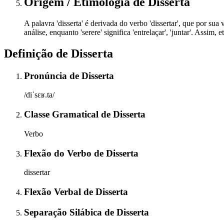
Origem / Etimologia
de
Disserta
A palavra 'disserta' é derivada do verbo 'dissertar', que por sua v
análise, enquanto 'serere' significa 'entrelaçar', 'juntar'. Assi
Definição de
Disserta
Pronúncia
de
Disserta
/diˈsɛʁ.ta/
Classe Gramatical
de
Disserta
Verbo
Flexão do Verbo
de
Disserta
dissertar
Flexão Verbal
de
Disserta
Separação Silábica
de
Disserta