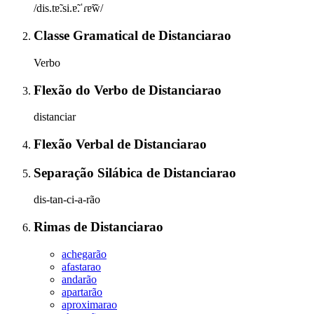
/dis.tɐ̃.si.ɐ̃.ˈɾɐ̃w̃/
Classe Gramatical
de
Distanciarao
Verbo
Flexão do Verbo
de
Distanciarao
distanciar
Flexão Verbal
de
Distanciarao
Separação Silábica
de
Distanciarao
dis-tan-ci-a-rão
Rimas
de
Distanciarao
achegarão
afastarao
andarão
apartarão
aproximarao