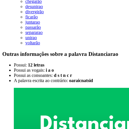
chegarão
desunirao
divergirão
ficarão
juntarao
passarão
separarao
unirao
voltarão
Outras informações sobre
a palavra
Distanciarao
Possui:
12 letras
Possui as vogais:
i a o
Possui as consoantes:
d s t n c r
A palavra escrita ao contrário:
oaraicnatsid