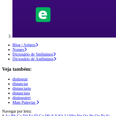
Blog / Artigos
Nomes
Dicionário de Sinônimos
Dicionário de Antônimos
Veja também:
distinguir
distanciar
distanciaria
distanciara
distinguirei
Mais Palavras
Navegar por letra:
#
Aa
Bb
Cc
Dd
Ee
Ff
Gg
Hh
Ii
Jj
Kk
Ll
Mm
Nn
Oo
Pp
Qq
Rr
Ss