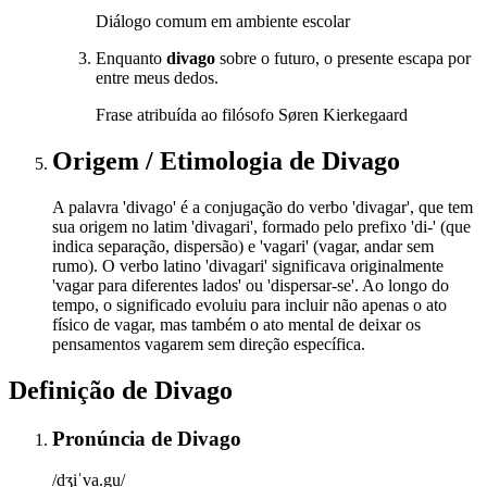
Diálogo comum em ambiente escolar
Enquanto
divago
sobre o futuro, o presente escapa por
entre meus dedos.
Frase atribuída ao filósofo Søren Kierkegaard
Origem / Etimologia
de
Divago
A palavra 'divago' é a conjugação do verbo 'divagar', que tem
sua origem no latim 'divagari', formado pelo prefixo 'di-' (que
indica separação, dispersão) e 'vagari' (vagar, andar sem
rumo). O verbo latino 'divagari' significava originalmente
'vagar para diferentes lados' ou 'dispersar-se'. Ao longo do
tempo, o significado evoluiu para incluir não apenas o ato
físico de vagar, mas também o ato mental de deixar os
pensamentos vagarem sem direção específica.
Definição de
Divago
Pronúncia
de
Divago
/dʒiˈva.gu/