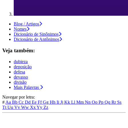
Blog / Artigos
Nomes
Dicionário de Sinônimos
Dicionário de Antônimos
Veja também:
dubieza
deposição
defesa
devasso
divisão
Mais Palavras
Navegar por letra:
#
Aa
Bb
Cc
Dd
Ee
Ff
Gg
Hh
Ii
Jj
Kk
Ll
Mm
Nn
Oo
Pp
Qq
Rr
Ss
Tt
Uu
Vv
Ww
Xx
Yy
Zz