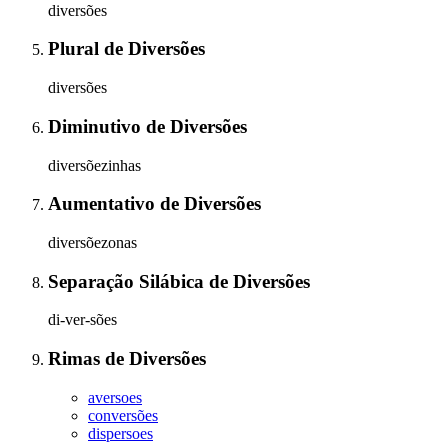
diversões
Plural
de
Diversões
diversões
Diminutivo
de
Diversões
diversõezinhas
Aumentativo
de
Diversões
diversõezonas
Separação Silábica
de
Diversões
di-ver-sões
Rimas
de
Diversões
aversoes
conversões
dispersoes