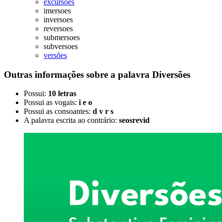
excursoes
imersoes
inversoes
reversoes
submersoes
subversoes
versões
Outras informações sobre
a palavra
Diversões
Possui:
10 letras
Possui as vogais:
i e o
Possui as consoantes:
d v r s
A palavra escrita ao contrário:
seosrevid