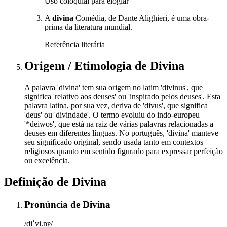
Uso coloquial para elogiar
A
divina
Comédia, de Dante Alighieri, é uma obra-
prima da literatura mundial.
Referência literária
Origem / Etimologia
de
Divina
A palavra 'divina' tem sua origem no latim 'divinus', que
significa 'relativo aos deuses' ou 'inspirado pelos deuses'. Esta
palavra latina, por sua vez, deriva de 'divus', que significa
'deus' ou 'divindade'. O termo evoluiu do indo-europeu
'*deiwos', que está na raiz de várias palavras relacionadas a
deuses em diferentes línguas. No português, 'divina' manteve
seu significado original, sendo usada tanto em contextos
religiosos quanto em sentido figurado para expressar perfeição
ou excelência.
Definição de
Divina
Pronúncia
de
Divina
/diˈvi.nɐ/