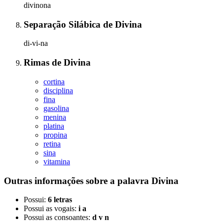
divinona
Separação Silábica
de
Divina
di-vi-na
Rimas
de
Divina
cortina
disciplina
fina
gasolina
menina
platina
propina
retina
sina
vitamina
Outras informações sobre
a palavra
Divina
Possui:
6 letras
Possui as vogais:
i a
Possui as consoantes:
d v n