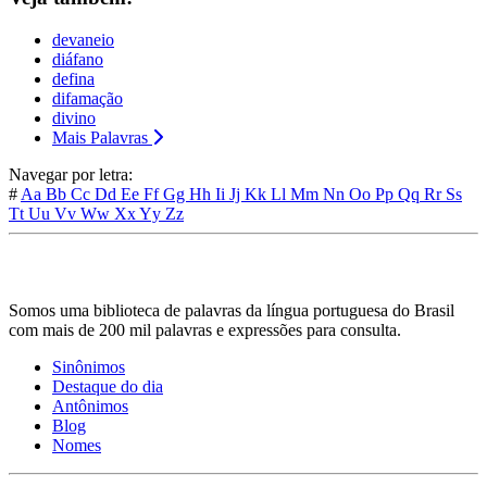
devaneio
diáfano
defina
difamação
divino
Mais Palavras
Navegar por letra:
#
Aa
Bb
Cc
Dd
Ee
Ff
Gg
Hh
Ii
Jj
Kk
Ll
Mm
Nn
Oo
Pp
Qq
Rr
Ss
Tt
Uu
Vv
Ww
Xx
Yy
Zz
Somos uma biblioteca de palavras da língua portuguesa do Brasil
com mais de 200 mil palavras e expressões para consulta.
Sinônimos
Destaque do dia
Antônimos
Blog
Nomes