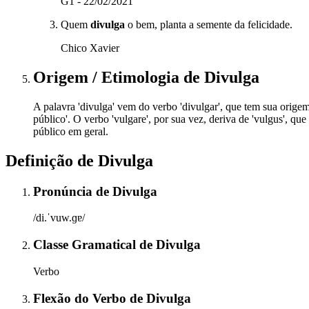
G1 - 22/02/2021
Quem
divulga
o bem, planta a semente da felicidade.
Chico Xavier
Origem / Etimologia
de
Divulga
A palavra 'divulga' vem do verbo 'divulgar', que tem sua origem n
público'. O verbo 'vulgare', por sua vez, deriva de 'vulgus', q
público em geral.
Definição de
Divulga
Pronúncia
de
Divulga
/di.ˈvuw.ɡɐ/
Classe Gramatical
de
Divulga
Verbo
Flexão do Verbo
de
Divulga