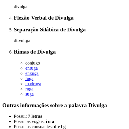
divulgar
Flexão Verbal
de
Divulga
Separação Silábica
de
Divulga
di-vul-ga
Rimas
de
Divulga
conjugo
enruga
enxuga
fuga
madruga
ruga
suga
Outras informações sobre
a palavra
Divulga
Possui:
7 letras
Possui as vogais:
i u a
Possui as consoantes:
d v l g