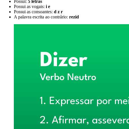
Possui:
5 letras
Possui as vogais:
i e
Possui as consoantes:
d z r
A palavra escrita ao contrário:
rezid