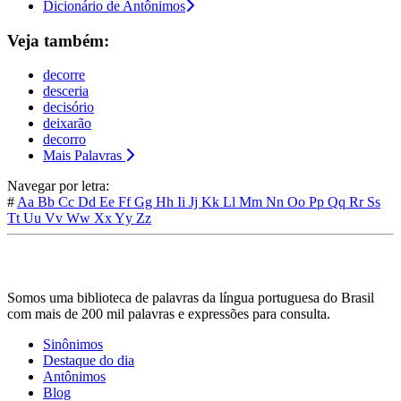
Dicionário de Antônimos
Veja também:
decorre
desceria
decisório
deixarão
decorro
Mais Palavras
Navegar por letra:
#
Aa
Bb
Cc
Dd
Ee
Ff
Gg
Hh
Ii
Jj
Kk
Ll
Mm
Nn
Oo
Pp
Qq
Rr
Ss
Tt
Uu
Vv
Ww
Xx
Yy
Zz
Somos uma biblioteca de palavras da língua portuguesa do Brasil
com mais de 200 mil palavras e expressões para consulta.
Sinônimos
Destaque do dia
Antônimos
Blog