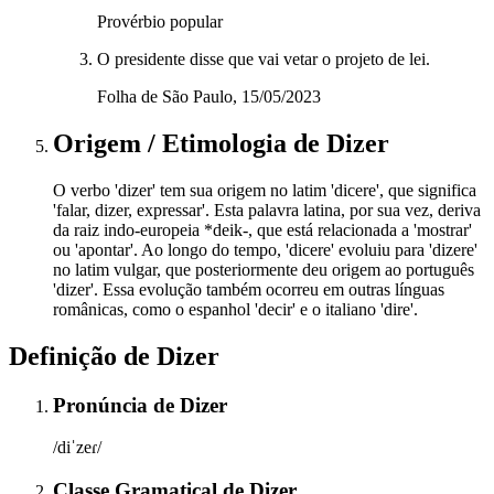
Provérbio popular
O presidente disse que vai vetar o projeto de lei.
Folha de São Paulo, 15/05/2023
Origem / Etimologia
de
Dizer
O verbo 'dizer' tem sua origem no latim 'dicere', que significa
'falar, dizer, expressar'. Esta palavra latina, por sua vez, deriva
da raiz indo-europeia *deik-, que está relacionada a 'mostrar'
ou 'apontar'. Ao longo do tempo, 'dicere' evoluiu para 'dizere'
no latim vulgar, que posteriormente deu origem ao português
'dizer'. Essa evolução também ocorreu em outras línguas
românicas, como o espanhol 'decir' e o italiano 'dire'.
Definição de
Dizer
Pronúncia
de
Dizer
/diˈzeɾ/
Classe Gramatical
de
Dizer