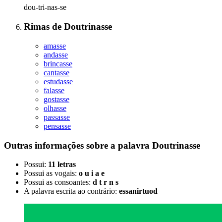
dou-tri-nas-se
Rimas
de
Doutrinasse
amasse
andasse
brincasse
cantasse
estudasse
falasse
gostasse
olhasse
passasse
pensasse
Outras informações sobre
a palavra
Doutrinasse
Possui:
11 letras
Possui as vogais:
o u i a e
Possui as consoantes:
d t r n s
A palavra escrita ao contrário:
essanirtuod