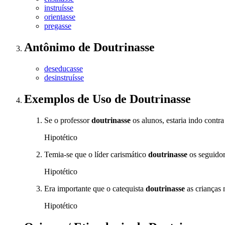
instruísse
orientasse
pregasse
Antônimo
de
Doutrinasse
deseducasse
desinstruísse
Exemplos de Uso
de Doutrinasse
Se o professor
doutrinasse
os alunos, estaria indo contra
Hipotético
Temia-se que o líder carismático
doutrinasse
os seguidor
Hipotético
Era importante que o catequista
doutrinasse
as crianças n
Hipotético