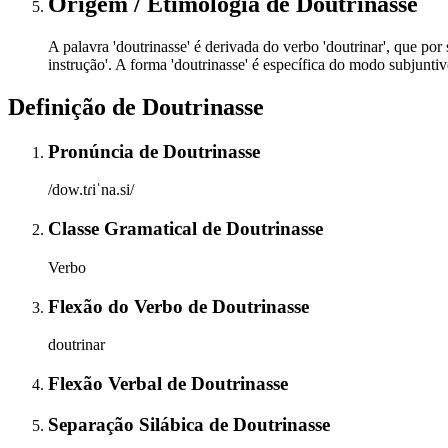
Origem / Etimologia
de
Doutrinasse
A palavra 'doutrinasse' é derivada do verbo 'doutrinar', que por s
instrução'. A forma 'doutrinasse' é específica do modo subjunti
Definição de
Doutrinasse
Pronúncia
de
Doutrinasse
/dow.tɾiˈna.si/
Classe Gramatical
de
Doutrinasse
Verbo
Flexão do Verbo
de
Doutrinasse
doutrinar
Flexão Verbal
de
Doutrinasse
Separação Silábica
de
Doutrinasse