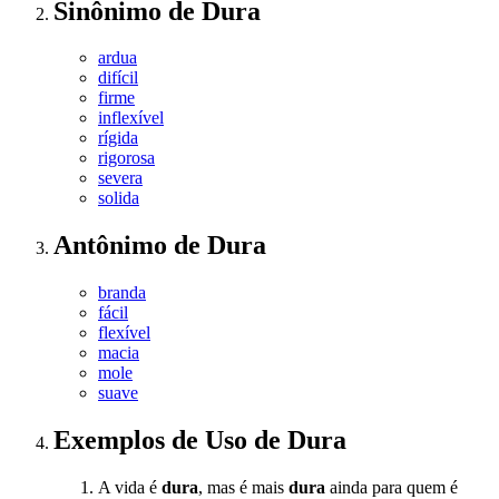
Sinônimo
de
Dura
ardua
difícil
firme
inflexível
rígida
rigorosa
severa
solida
Antônimo
de
Dura
branda
fácil
flexível
macia
mole
suave
Exemplos de Uso
de Dura
A vida é
dura
, mas é mais
dura
ainda para quem é