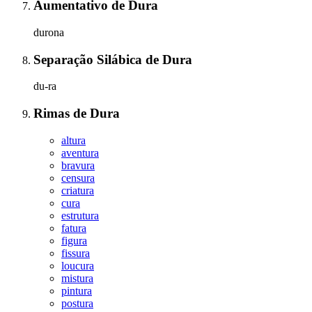
Aumentativo
de
Dura
durona
Separação Silábica
de
Dura
du-ra
Rimas
de
Dura
altura
aventura
bravura
censura
criatura
cura
estrutura
fatura
figura
fissura
loucura
mistura
pintura
postura