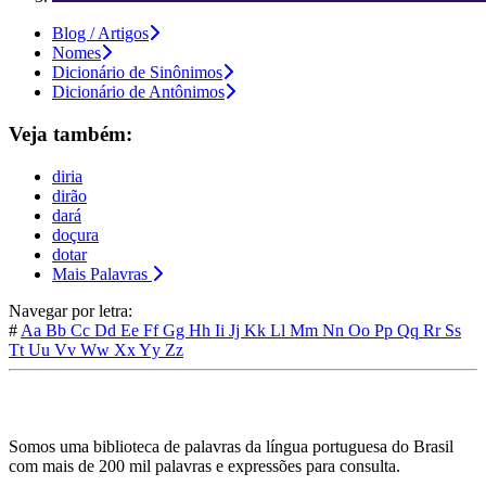
Blog / Artigos
Nomes
Dicionário de Sinônimos
Dicionário de Antônimos
Veja também:
diria
dirão
dará
doçura
dotar
Mais Palavras
Navegar por letra:
#
Aa
Bb
Cc
Dd
Ee
Ff
Gg
Hh
Ii
Jj
Kk
Ll
Mm
Nn
Oo
Pp
Qq
Rr
Ss
Tt
Uu
Vv
Ww
Xx
Yy
Zz
Somos uma biblioteca de palavras da língua portuguesa do Brasil
com mais de 200 mil palavras e expressões para consulta.