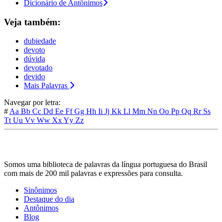
Dicionário de Antônimos
Veja também:
dubiedade
devoto
dúvida
devotado
devido
Mais Palavras
Navegar por letra:
#
Aa
Bb
Cc
Dd
Ee
Ff
Gg
Hh
Ii
Jj
Kk
Ll
Mm
Nn
Oo
Pp
Qq
Rr
Ss
Tt
Uu
Vv
Ww
Xx
Yy
Zz
Somos uma biblioteca de palavras da língua portuguesa do Brasil
com mais de 200 mil palavras e expressões para consulta.
Sinônimos
Destaque do dia
Antônimos
Blog