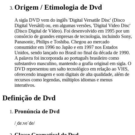
Origem / Etimologia
de
Dvd
A sigla DVD vem do inglês 'Digital Versatile Disc' (Disco
Digital Versátil) ou, em algumas versões, 'Digital Video Disc'
(Disco Digital de Vídeo). Foi desenvolvido em 1995 por um
consórcio de grandes empresas de tecnologia, incluindo Sony,
Panasonic, Philips e Toshiba. Chegou ao mercado
consumidor em 1996 no Japão e em 1997 nos Estados
Unidos, sendo lançado no Brasil no final da década de 1990.
A palavra foi incorporada ao português brasileiro como
substantivo masculino, mantendo a grafia original em sigla. O
DVD representou um salto tecnológico em relação ao VHS,
oferecendo imagem e som digitais de alta qualidade, além de
recursos como legendas, múltiplos idiomas e menus
interativos.
Definição de
Dvd
Pronúncia
de
Dvd
/ˌde.veˈde/
Classe Gramatical
de
Dvd