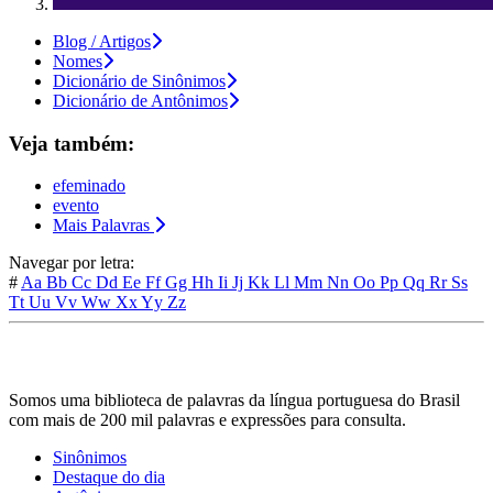
Blog / Artigos
Nomes
Dicionário de Sinônimos
Dicionário de Antônimos
Veja também:
efeminado
evento
Mais Palavras
Navegar por letra:
#
Aa
Bb
Cc
Dd
Ee
Ff
Gg
Hh
Ii
Jj
Kk
Ll
Mm
Nn
Oo
Pp
Qq
Rr
Ss
Tt
Uu
Vv
Ww
Xx
Yy
Zz
Somos uma biblioteca de palavras da língua portuguesa do Brasil
com mais de 200 mil palavras e expressões para consulta.
Sinônimos
Destaque do dia