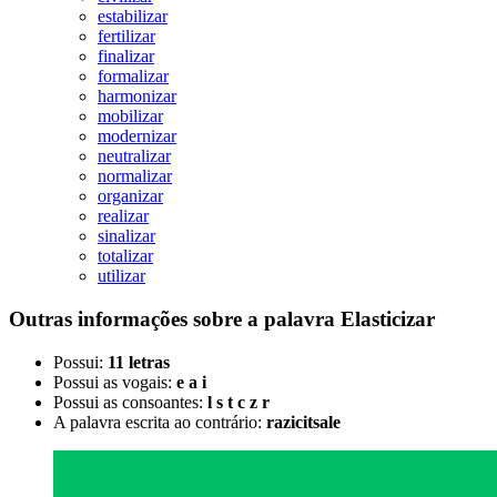
estabilizar
fertilizar
finalizar
formalizar
harmonizar
mobilizar
modernizar
neutralizar
normalizar
organizar
realizar
sinalizar
totalizar
utilizar
Outras informações sobre
a palavra
Elasticizar
Possui:
11 letras
Possui as vogais:
e a i
Possui as consoantes:
l s t c z r
A palavra escrita ao contrário:
razicitsale