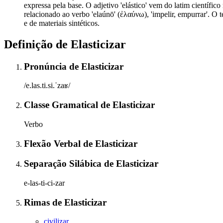
expressa pela base. O adjetivo 'elástico' vem do latim científico
relacionado ao verbo 'elaúnō' (ἐλαύνω), 'impelir, empurrar'. O 
e de materiais sintéticos.
Definição de
Elasticizar
Pronúncia
de
Elasticizar
/e.las.ti.si.ˈzaʁ/
Classe Gramatical
de
Elasticizar
Verbo
Flexão Verbal
de
Elasticizar
Separação Silábica
de
Elasticizar
e-las-ti-ci-zar
Rimas
de
Elasticizar
civilizar