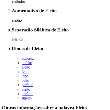
eleitinho
Aumentativo
de
Eleito
eleitão
Separação Silábica
de
Eleito
e-lei-to
Rimas
de
Eleito
conceito
defeito
efeito
feito
jeito
peito
perfeito
pleito
prefeito
sujeito
Outras informações sobre
a palavra
Eleito