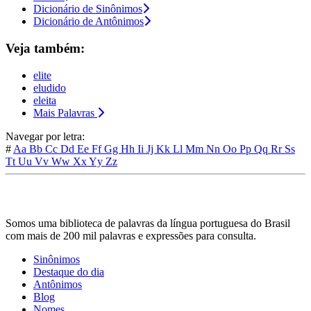
Dicionário de Sinônimos
Dicionário de Antônimos
Veja também:
elite
eludido
eleita
Mais Palavras
Navegar por letra:
#
Aa
Bb
Cc
Dd
Ee
Ff
Gg
Hh
Ii
Jj
Kk
Ll
Mm
Nn
Oo
Pp
Qq
Rr
Ss
Tt
Uu
Vv
Ww
Xx
Yy
Zz
Somos uma biblioteca de palavras da língua portuguesa do Brasil
com mais de 200 mil palavras e expressões para consulta.
Sinônimos
Destaque do dia
Antônimos
Blog
Nomes