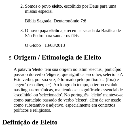
Somos o povo
eleito
, escolhido por Deus para uma
missão especial.
Bíblia Sagrada, Deuteronômio 7:6
O novo papa
eleito
apareceu na sacada da Basílica de
São Pedro para saudar os fiéis.
O Globo - 13/03/2013
Origem / Etimologia
de
Eleito
A palavra 'eleito' tem sua origem no latim 'electus', particípio
passado do verbo 'eligere', que significa 'escolher, selecionar'.
Este verbo, por sua vez, é formado pelo prefixo 'e-' (fora) e
'legere' (escolher, ler). Ao longo do tempo, o termo evoluiu
nas línguas românicas, mantendo seu significado essencial de
'escolhido' ou 'selecionado'. No português, 'eleito' manteve-se
como particípio passado do verbo 'eleger', além de ser usado
como substantivo e adjetivo, especialmente em contextos
políticos e religiosos.
Definição de
Eleito