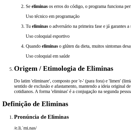
Se
eliminas
os erros do código, o programa funciona per
Uso técnico em programação
Tu
eliminas
o adversário na primeira fase e já garantes a 
Uso coloquial esportivo
Quando
eliminas
o glúten da dieta, muitos sintomas des
Uso coloquial em saúde
Origem / Etimologia
de
Eliminas
Do latim 'eliminare', composto por 'e-' (para fora) e 'limen' (lim
sentido de exclusão e afastamento, mantendo a ideia original de
cotidianos. A forma 'eliminas' é a conjugação na segunda pessoa
Definição de
Eliminas
Pronúncia
de
Eliminas
/e.li.ˈmi.nas/