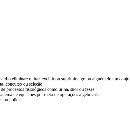
verbo eliminar: retirar, excluir ou suprimir algo ou alguém de um conj
ta, concurso ou seleção
de processos fisiológicos como urina, suor ou fezes
sistema de equações por meio de operações algébricas
s ou policiais