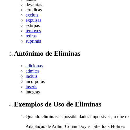
descartas
erradicas
excluis
expulsas
extirpas
removes
retiras
suprimis
Antônimo
de
Eliminas
adicionas
admites
incluis
incorporas
inseris
integras
Exemplos de Uso
de Eliminas
Quando
eliminas
as possibilidades impossíveis, o que re
Adaptação de Arthur Conan Doyle - Sherlock Holmes