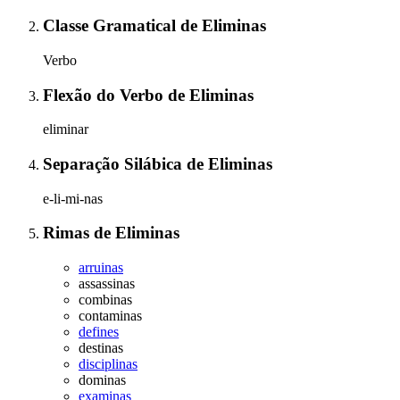
Classe Gramatical
de
Eliminas
Verbo
Flexão do Verbo
de
Eliminas
eliminar
Separação Silábica
de
Eliminas
e-li-mi-nas
Rimas
de
Eliminas
arruinas
assassinas
combinas
contaminas
defines
destinas
disciplinas
dominas
examinas