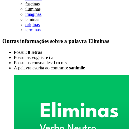
fascinas
iluminas
imaginas
laminas
originas
terminas
Outras informações sobre
a palavra
Eliminas
Possui:
8 letras
Possui as vogais:
e i a
Possui as consoantes:
l m n s
A palavra escrita ao contrário:
sanimile