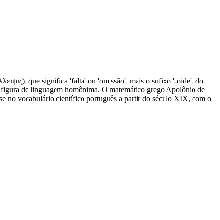
ειψις), que significa 'falta' ou 'omissão', mais o sufixo '-oide', do
, e a figura de linguagem homônima. O matemático grego Apolônio de
-se no vocabulário científico português a partir do século XIX, com o