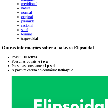
meridional
natural
normal
original
piramidal
racional
sinal
terminal
trapezoidal
Outras informações sobre
a palavra
Elipsoidal
Possui:
10 letras
Possui as vogais:
e i o a
Possui as consoantes:
l p s d
A palavra escrita ao contrário:
ladiospile