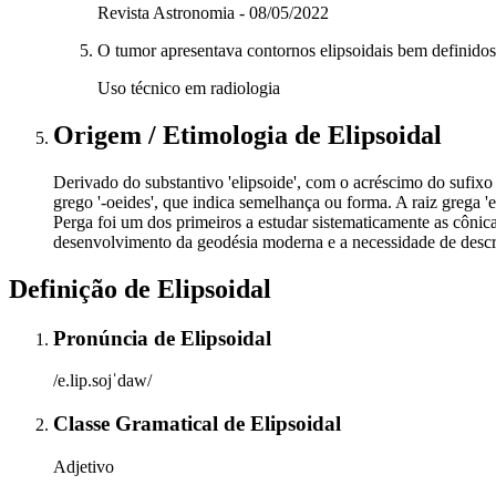
Revista Astronomia - 08/05/2022
O tumor apresentava contornos elipsoidais bem definido
Uso técnico em radiologia
Origem / Etimologia
de
Elipsoidal
Derivado do substantivo 'elipsoide', com o acréscimo do sufixo adj
grego '-oeides', que indica semelhança ou forma. A raiz grega 
Perga foi um dos primeiros a estudar sistematicamente as cônicas
desenvolvimento da geodésia moderna e a necessidade de descr
Definição de
Elipsoidal
Pronúncia
de
Elipsoidal
/e.lip.sojˈdaw/
Classe Gramatical
de
Elipsoidal
Adjetivo