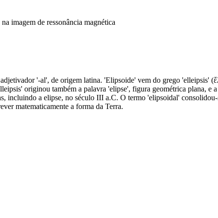
s na imagem de ressonância magnética
etivador '-al', de origem latina. 'Elipsoide' vem do grego 'elleipsis' (ἔλλ
'elleipsis' originou também a palavra 'elipse', figura geométrica plana
, incluindo a elipse, no século III a.C. O termo 'elipsoidal' consolidou
ever matematicamente a forma da Terra.