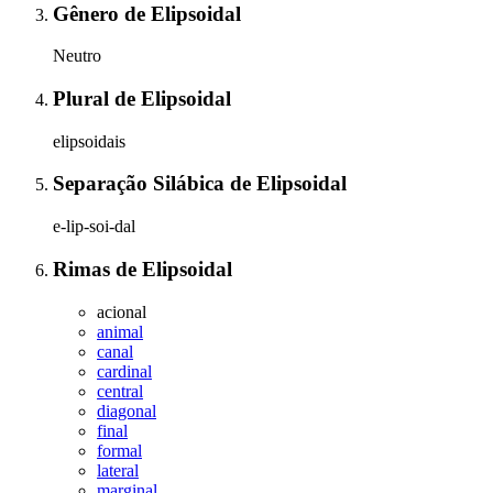
Gênero
de
Elipsoidal
Neutro
Plural
de
Elipsoidal
elipsoidais
Separação Silábica
de
Elipsoidal
e-lip-soi-dal
Rimas
de
Elipsoidal
acional
animal
canal
cardinal
central
diagonal
final
formal
lateral
marginal