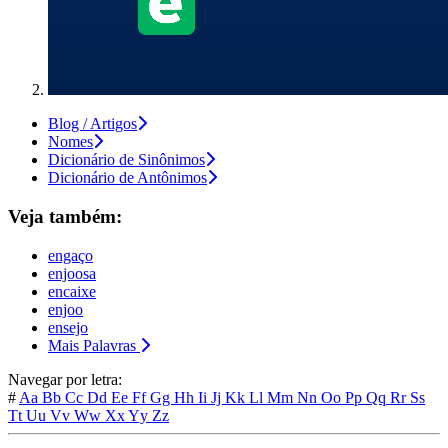
Blog / Artigos
Nomes
Dicionário de Sinônimos
Dicionário de Antônimos
Veja também:
engaço
enjoosa
encaixe
enjoo
ensejo
Mais Palavras
Navegar por letra:
#
Aa
Bb
Cc
Dd
Ee
Ff
Gg
Hh
Ii
Jj
Kk
Ll
Mm
Nn
Oo
Pp
Qq
Rr
Ss
Tt
Uu
Vv
Ww
Xx
Yy
Zz