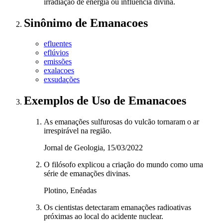
irradiação de energia ou influência divina.
Sinônimo
de
Emanacoes
efluentes
eflúvios
emissões
exalacoes
exsudações
Exemplos de Uso
de Emanacoes
As emanações sulfurosas do vulcão tornaram o ar
irrespirável na região.
Jornal de Geologia, 15/03/2022
O filósofo explicou a criação do mundo como uma
série de emanações divinas.
Plotino, Enéadas
Os cientistas detectaram emanações radioativas
próximas ao local do acidente nuclear.