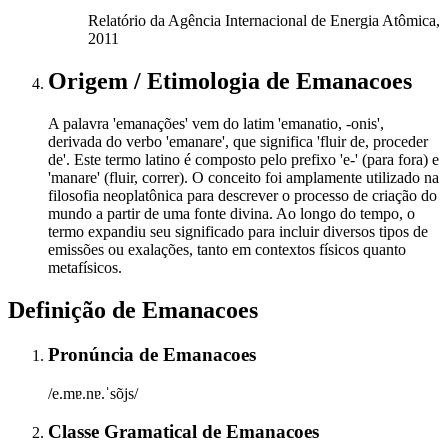
Relatório da Agência Internacional de Energia Atômica,
2011
Origem / Etimologia
de
Emanacoes
A palavra 'emanações' vem do latim 'emanatio, -onis',
derivada do verbo 'emanare', que significa 'fluir de, proceder
de'. Este termo latino é composto pelo prefixo 'e-' (para fora) e
'manare' (fluir, correr). O conceito foi amplamente utilizado na
filosofia neoplatônica para descrever o processo de criação do
mundo a partir de uma fonte divina. Ao longo do tempo, o
termo expandiu seu significado para incluir diversos tipos de
emissões ou exalações, tanto em contextos físicos quanto
metafísicos.
Definição de
Emanacoes
Pronúncia
de
Emanacoes
/e.mɐ.nɐ.ˈsõjs/
Classe Gramatical
de
Emanacoes