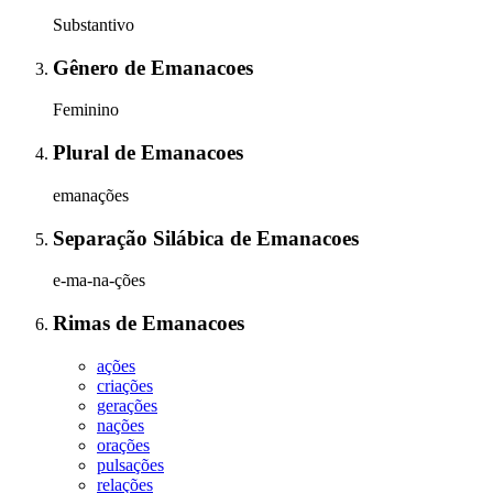
Substantivo
Gênero
de
Emanacoes
Feminino
Plural
de
Emanacoes
emanações
Separação Silábica
de
Emanacoes
e-ma-na-ções
Rimas
de
Emanacoes
ações
criações
gerações
nações
orações
pulsações
relações