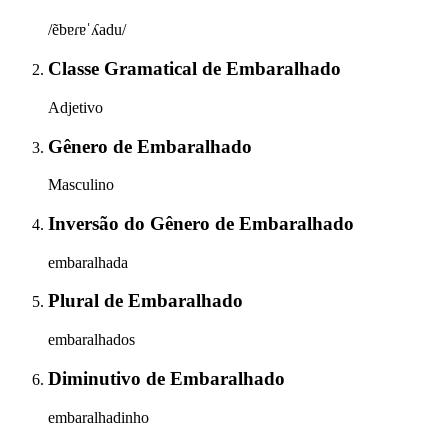
/ẽbɐɾɐˈʎadu/
Classe Gramatical
de
Embaralhado
Adjetivo
Gênero
de
Embaralhado
Masculino
Inversão do Gênero
de
Embaralhado
embaralhada
Plural
de
Embaralhado
embaralhados
Diminutivo
de
Embaralhado
embaralhadinho