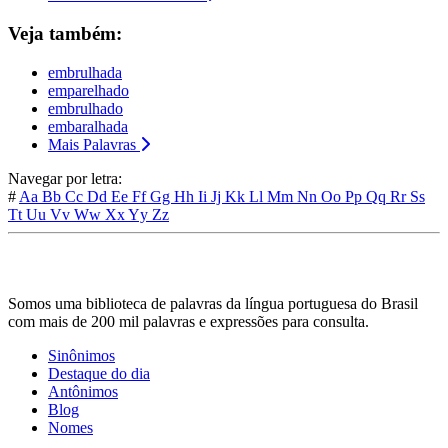
Veja também:
embrulhada
emparelhado
embrulhado
embaralhada
Mais Palavras
Navegar por letra:
#
Aa
Bb
Cc
Dd
Ee
Ff
Gg
Hh
Ii
Jj
Kk
Ll
Mm
Nn
Oo
Pp
Qq
Rr
Ss
Tt
Uu
Vv
Ww
Xx
Yy
Zz
Somos uma biblioteca de palavras da língua portuguesa do Brasil
com mais de 200 mil palavras e expressões para consulta.
Sinônimos
Destaque do dia
Antônimos
Blog
Nomes