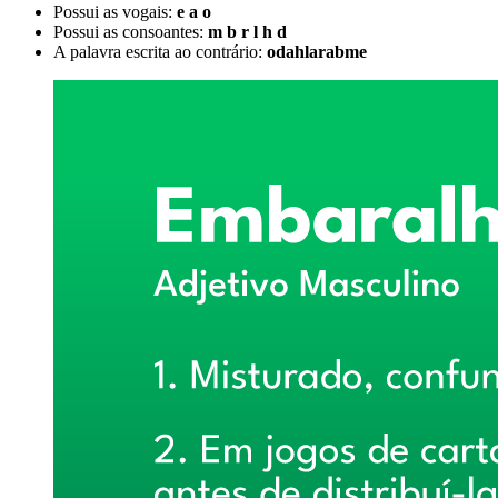
Possui as vogais:
e a o
Possui as consoantes:
m b r l h d
A palavra escrita ao contrário:
odahlarabme