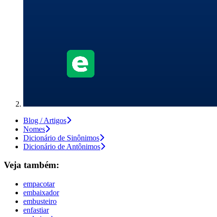
Blog / Artigos
Nomes
Dicionário de Sinônimos
Dicionário de Antônimos
Veja também:
empacotar
embaixador
embusteiro
enfastiar