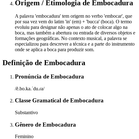
Origem / Etimologia
de
Embocadura
A palavra 'embocadura' tem origem no verbo 'embocar', que
por sua vez vem do latim 'in' (em) + 'bucca' (boca). O termo
evoluiu para designar não apenas o ato de colocar algo na
boca, mas também a abertura ou entrada de diversos objetos e
formações geográficas. No contexto musical, a palavra se
especializou para descrever a técnica e a parte do instrumento
onde se aplica a boca para produzir som.
Definição de
Embocadura
Pronúncia
de
Embocadura
/ẽ.bo.ka.ˈdu.ɾa/
Classe Gramatical
de
Embocadura
Substantivo
Gênero
de
Embocadura
Feminino