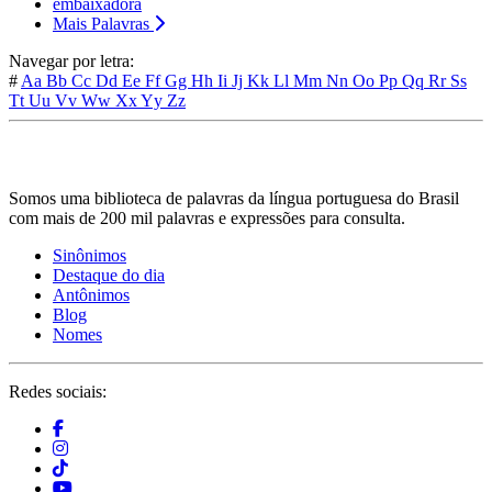
embaixadora
Mais Palavras
Navegar por letra:
#
Aa
Bb
Cc
Dd
Ee
Ff
Gg
Hh
Ii
Jj
Kk
Ll
Mm
Nn
Oo
Pp
Qq
Rr
Ss
Tt
Uu
Vv
Ww
Xx
Yy
Zz
Somos uma biblioteca de palavras da língua portuguesa do Brasil
com mais de 200 mil palavras e expressões para consulta.
Sinônimos
Destaque do dia
Antônimos
Blog
Nomes
Redes sociais: