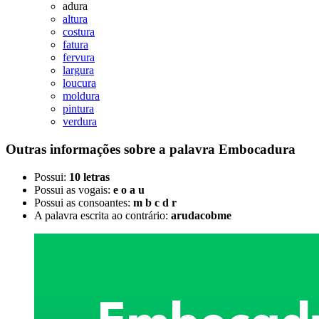
adura
altura
costura
fatura
fervura
largura
loucura
moldura
pintura
verdura
Outras informações sobre
a palavra
Embocadura
Possui:
10 letras
Possui as vogais:
e o a u
Possui as consoantes:
m b c d r
A palavra escrita ao contrário:
arudacobme