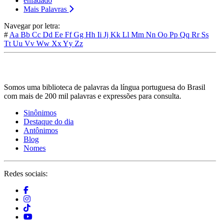
enfadado
Mais Palavras
Navegar por letra:
#
Aa
Bb
Cc
Dd
Ee
Ff
Gg
Hh
Ii
Jj
Kk
Ll
Mm
Nn
Oo
Pp
Qq
Rr
Ss
Tt
Uu
Vv
Ww
Xx
Yy
Zz
Somos uma biblioteca de palavras da língua portuguesa do Brasil
com mais de 200 mil palavras e expressões para consulta.
Sinônimos
Destaque do dia
Antônimos
Blog
Nomes
Redes sociais: