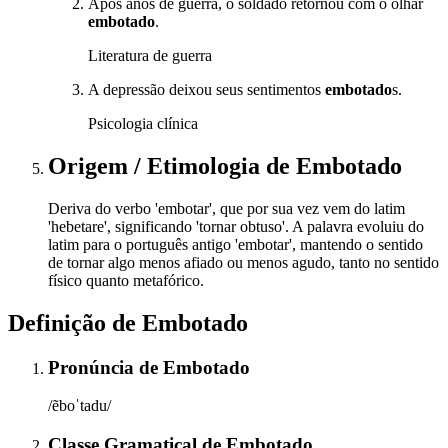
Após anos de guerra, o soldado retornou com o olhar
embotado
.
Literatura de guerra
A depressão deixou seus sentimentos
embotado
s.
Psicologia clínica
Origem / Etimologia
de
Embotado
Deriva do verbo 'embotar', que por sua vez vem do latim
'hebetare', significando 'tornar obtuso'. A palavra evoluiu do
latim para o português antigo 'embotar', mantendo o sentido
de tornar algo menos afiado ou menos agudo, tanto no sentido
físico quanto metafórico.
Definição de
Embotado
Pronúncia
de
Embotado
/ẽboˈtadu/
Classe Gramatical
de
Embotado