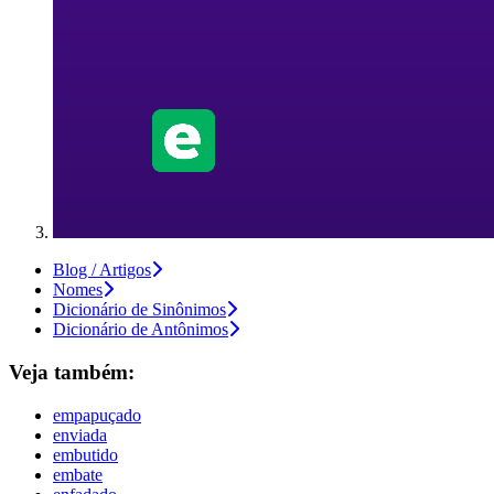
Blog / Artigos
Nomes
Dicionário de Sinônimos
Dicionário de Antônimos
Veja também:
empapuçado
enviada
embutido
embate