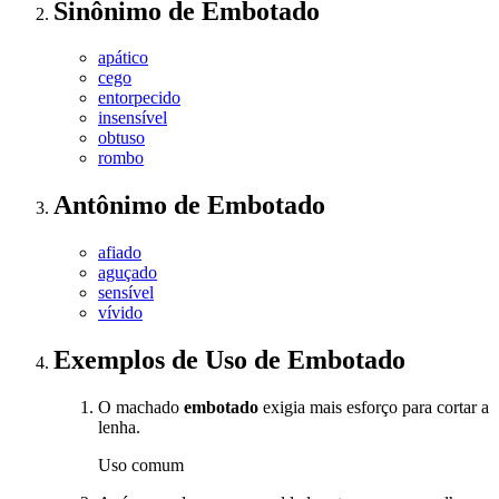
Sinônimo
de
Embotado
apático
cego
entorpecido
insensível
obtuso
rombo
Antônimo
de
Embotado
afiado
aguçado
sensível
vívido
Exemplos de Uso
de Embotado
O machado
embotado
exigia mais esforço para cortar a
lenha.
Uso comum