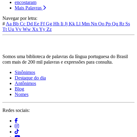
encostaram
Mais Palavras
Navegar por letra:
#
Aa
Bb
Cc
Dd
Ee
Ff
Gg
Hh
Ii
Jj
Kk
Ll
Mm
Nn
Oo
Pp
Qq
Rr
Ss
Tt
Uu
Vv
Ww
Xx
Yy
Zz
Somos uma biblioteca de palavras da língua portuguesa do Brasil
com mais de 200 mil palavras e expressões para consulta.
Sinônimos
Destaque do dia
Antônimos
Blog
Nomes
Redes sociais: