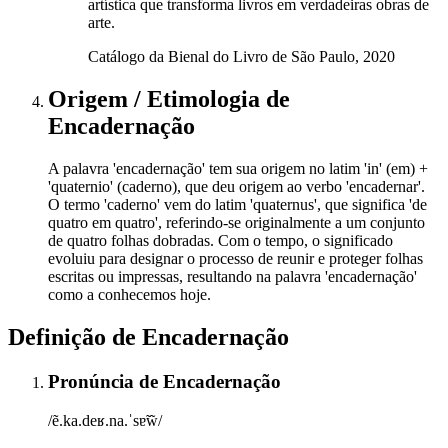
artística que transforma livros em verdadeiras obras de
arte.
Catálogo da Bienal do Livro de São Paulo, 2020
Origem / Etimologia
de
Encadernação
A palavra 'encadernação' tem sua origem no latim 'in' (em) +
'quaternio' (caderno), que deu origem ao verbo 'encadernar'.
O termo 'caderno' vem do latim 'quaternus', que significa 'de
quatro em quatro', referindo-se originalmente a um conjunto
de quatro folhas dobradas. Com o tempo, o significado
evoluiu para designar o processo de reunir e proteger folhas
escritas ou impressas, resultando na palavra 'encadernação'
como a conhecemos hoje.
Definição de
Encadernação
Pronúncia
de
Encadernação
/ẽ.ka.deʁ.na.ˈsɐ̃w̃/