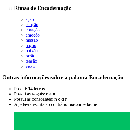
Rimas
de
Encadernação
ação
canção
coração
emoção
missão
nação
paixão
razão
tensão
visão
Outras informações sobre
a palavra
Encadernação
Possui:
14 letras
Possui as vogais:
e a o
Possui as consoantes:
n c d r
A palavra escrita ao contrário:
oacanredacne