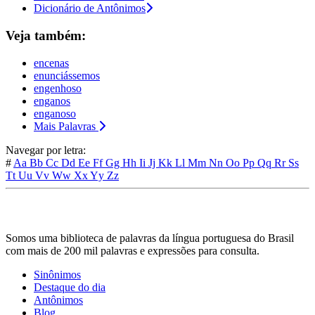
Dicionário de Antônimos
Veja também:
encenas
enunciássemos
engenhoso
enganos
enganoso
Mais Palavras
Navegar por letra:
#
Aa
Bb
Cc
Dd
Ee
Ff
Gg
Hh
Ii
Jj
Kk
Ll
Mm
Nn
Oo
Pp
Qq
Rr
Ss
Tt
Uu
Vv
Ww
Xx
Yy
Zz
Somos uma biblioteca de palavras da língua portuguesa do Brasil
com mais de 200 mil palavras e expressões para consulta.
Sinônimos
Destaque do dia
Antônimos
Blog