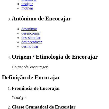
instigar
motivar
Antônimo
de
Encorajar
desanimar
desencorajar
desestimular
desincentivar
desmotivar
Origem / Etimologia
de
Encorajar
Do francês 'encourager'
Definição de
Encorajar
Pronúncia
de
Encorajar
ẽkɔɾaˈʒaɾ
Classe Gramatical
de
Encorajar