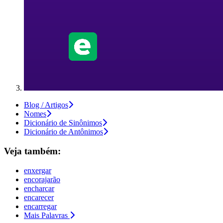
Blog / Artigos
Nomes
Dicionário de Sinônimos
Dicionário de Antônimos
Veja também:
enxergar
encorajarão
encharcar
encarecer
encarregar
Mais Palavras