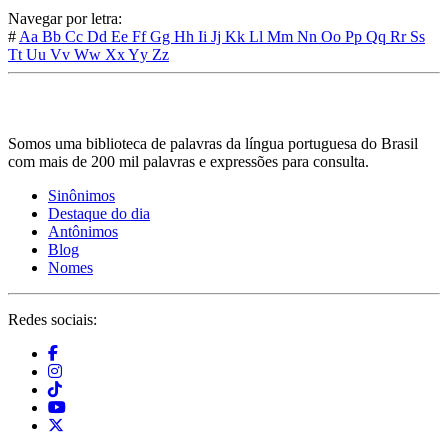
Navegar por letra:
#
Aa
Bb
Cc
Dd
Ee
Ff
Gg
Hh
Ii
Jj
Kk
Ll
Mm
Nn
Oo
Pp
Qq
Rr
Ss
Tt
Uu
Vv
Ww
Xx
Yy
Zz
Somos uma biblioteca de palavras da língua portuguesa do Brasil
com mais de 200 mil palavras e expressões para consulta.
Sinônimos
Destaque do dia
Antônimos
Blog
Nomes
Redes sociais: