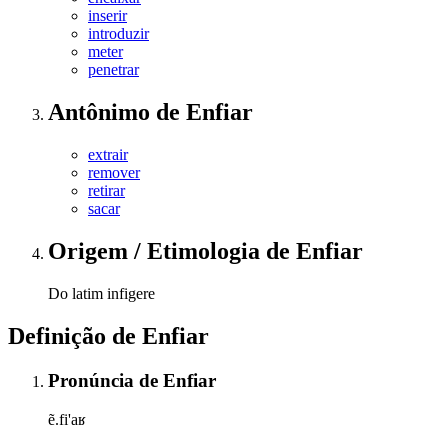
inserir
introduzir
meter
penetrar
Antônimo
de
Enfiar
extrair
remover
retirar
sacar
Origem / Etimologia
de
Enfiar
Do latim infigere
Definição de
Enfiar
Pronúncia
de
Enfiar
ẽ.fi'aʁ