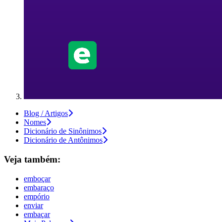
Blog / Artigos
Nomes
Dicionário de Sinônimos
Dicionário de Antônimos
Veja também:
emboçar
embaraço
empório
enviar
embaçar