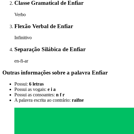
Classe Gramatical
de
Enfiar
Verbo
Flexão Verbal
de
Enfiar
Infinitivo
Separação Silábica
de
Enfiar
en-fi-ar
Outras informações sobre
a palavra
Enfiar
Possui:
6 letras
Possui as vogais:
e i a
Possui as consoantes:
n f r
A palavra escrita ao contrário:
raifne