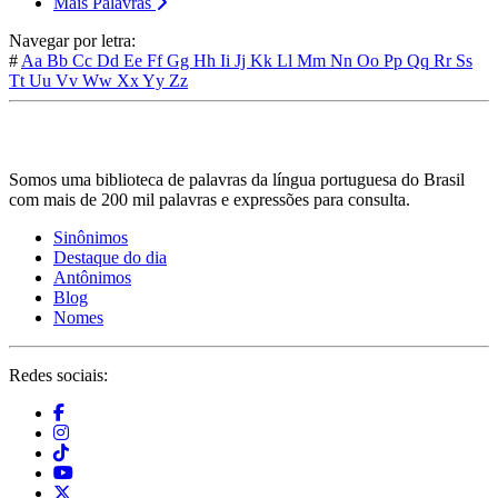
Mais Palavras
Navegar por letra:
#
Aa
Bb
Cc
Dd
Ee
Ff
Gg
Hh
Ii
Jj
Kk
Ll
Mm
Nn
Oo
Pp
Qq
Rr
Ss
Tt
Uu
Vv
Ww
Xx
Yy
Zz
Somos uma biblioteca de palavras da língua portuguesa do Brasil
com mais de 200 mil palavras e expressões para consulta.
Sinônimos
Destaque do dia
Antônimos
Blog
Nomes
Redes sociais: