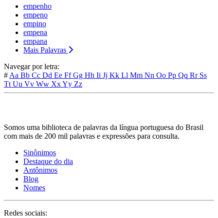
empenho
empeno
empino
empena
empana
Mais Palavras
Navegar por letra:
#
Aa
Bb
Cc
Dd
Ee
Ff
Gg
Hh
Ii
Jj
Kk
Ll
Mm
Nn
Oo
Pp
Qq
Rr
Ss
Tt
Uu
Vv
Ww
Xx
Yy
Zz
Somos uma biblioteca de palavras da língua portuguesa do Brasil
com mais de 200 mil palavras e expressões para consulta.
Sinônimos
Destaque do dia
Antônimos
Blog
Nomes
Redes sociais: