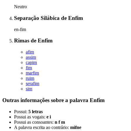
Neutro
Separação Silábica
de
Enfim
en-fim
Rimas
de
Enfim
afim
assim
capim
fim
marfim
ruim
serafim
sim
Outras informações sobre
a palavra
Enfim
Possui:
5 letras
Possui as vogais:
e i
Possui as consoantes:
n f m
A palavra escrita ao contrário:
mifne