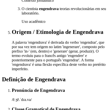
Contexto jornalístico
O cientista
engendrava
teorias revolucionárias em seu
laboratório.
Uso acadêmico
Origem / Etimologia
de
Engendrava
A palavra 'engendrava' é derivada do verbo 'engendrar', que
por sua vez tem origem no latim 'ingenerare', composto pelo
prefixo 'in-' (em, dentro) e 'generare' (gerar, produzir). O
termo evoluiu para o francês antigo 'engendrer' e
posteriormente para o português 'engendrar'. A forma
'engendrava' é uma flexão específica deste verbo no pretérito
imperfeito.
Definição de
Engendrava
Pronúncia
de
Engendrava
/ẽ.ʒẽ.ˈdɾa.va/
Classe Gramatical
de
Engendrava