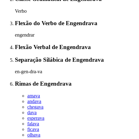
Verbo
Flexão do Verbo
de
Engendrava
engendrar
Flexão Verbal
de
Engendrava
Separação Silábica
de
Engendrava
en-gen-dra-va
Rimas
de
Engendrava
amava
andava
chegava
dava
esperava
falava
ficava
olhava