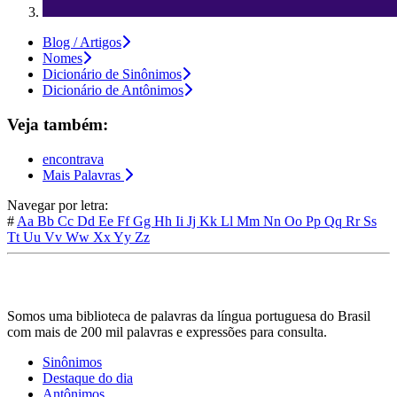
Blog / Artigos
Nomes
Dicionário de Sinônimos
Dicionário de Antônimos
Veja também:
encontrava
Mais Palavras
Navegar por letra:
#
Aa
Bb
Cc
Dd
Ee
Ff
Gg
Hh
Ii
Jj
Kk
Ll
Mm
Nn
Oo
Pp
Qq
Rr
Ss
Tt
Uu
Vv
Ww
Xx
Yy
Zz
Somos uma biblioteca de palavras da língua portuguesa do Brasil
com mais de 200 mil palavras e expressões para consulta.
Sinônimos
Destaque do dia
Antônimos