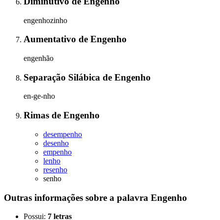
Diminutivo
de
Engenho
engenhozinho
Aumentativo
de
Engenho
engenhão
Separação Silábica
de
Engenho
en-ge-nho
Rimas
de
Engenho
desempenho
desenho
empenho
lenho
resenho
senho
Outras informações sobre
a palavra
Engenho
Possui:
7 letras