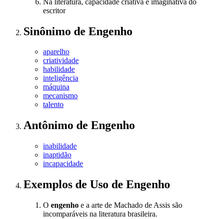
Na literatura, capacidade criativa e imaginativa do
escritor
Sinônimo
de
Engenho
aparelho
criatividade
habilidade
inteligência
máquina
mecanismo
talento
Antônimo
de
Engenho
inabilidade
inaptidão
incapacidade
Exemplos de Uso
de Engenho
O
engenho
e a arte de Machado de Assis são
incomparáveis na literatura brasileira.