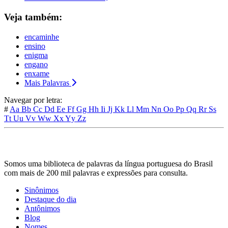
Veja também:
encaminhe
ensino
enigma
engano
enxame
Mais Palavras
Navegar por letra:
#
Aa
Bb
Cc
Dd
Ee
Ff
Gg
Hh
Ii
Jj
Kk
Ll
Mm
Nn
Oo
Pp
Qq
Rr
Ss
Tt
Uu
Vv
Ww
Xx
Yy
Zz
Somos uma biblioteca de palavras da língua portuguesa do Brasil
com mais de 200 mil palavras e expressões para consulta.
Sinônimos
Destaque do dia
Antônimos
Blog
Nomes