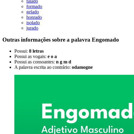
falado
formado
gelado
honrado
isolado
jurado
Outras informações sobre
a palavra
Engomado
Possui:
8 letras
Possui as vogais:
e o a
Possui as consoantes:
n g m d
A palavra escrita ao contrário:
odamogne