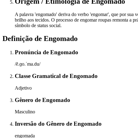
Origem / Etimologia
de
Engomado
A palavra 'engomado' deriva do verbo 'engomar', que por sua ve
brilho aos tecidos. O processo de engomar roupas remonta a pr
símbolo de status social.
Definição de
Engomado
Pronúncia
de
Engomado
/ẽ.ɡo.ˈma.du/
Classe Gramatical
de
Engomado
Adjetivo
Gênero
de
Engomado
Masculino
Inversão do Gênero
de
Engomado
engomada