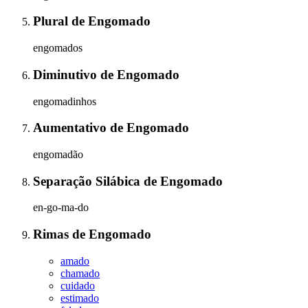
Plural
de
Engomado
engomados
Diminutivo
de
Engomado
engomadinhos
Aumentativo
de
Engomado
engomadão
Separação Silábica
de
Engomado
en-go-ma-do
Rimas
de
Engomado
amado
chamado
cuidado
estimado