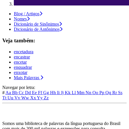
Blog / Artigos
Nomes
Dicionário de Sinônimos
Dicionário de Antônimos
Veja também:
encetadura
encastrar
encetar
enquadrar
enxotar
Mais Palavras
Navegar por letra:
#
Aa
Bb
Cc
Dd
Ee
Ff
Gg
Hh
Ii
Jj
Kk
Ll
Mm
Nn
Oo
Pp
Qq
Rr
Ss
Tt
Uu
Vv
Ww
Xx
Yy
Zz
Somos uma biblioteca de palavras da língua portuguesa do Brasil
com mais de 200 mil palavras e expressões para consulta.