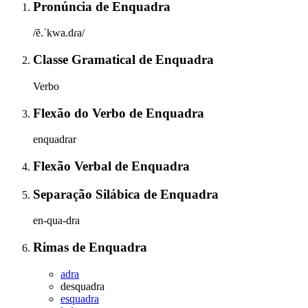
Pronúncia
de
Enquadra
/ẽ.ˈkwa.dɾa/
Classe Gramatical
de
Enquadra
Verbo
Flexão do Verbo
de
Enquadra
enquadrar
Flexão Verbal
de
Enquadra
Separação Silábica
de
Enquadra
en-qua-dra
Rimas
de
Enquadra
adra
desquadra
esquadra