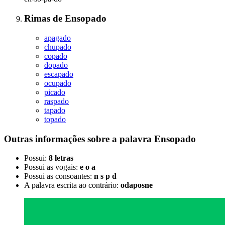
Rimas
de
Ensopado
apagado
chupado
copado
dopado
escapado
ocupado
picado
raspado
tapado
topado
Outras informações sobre
a palavra
Ensopado
Possui:
8 letras
Possui as vogais:
e o a
Possui as consoantes:
n s p d
A palavra escrita ao contrário:
odaposne