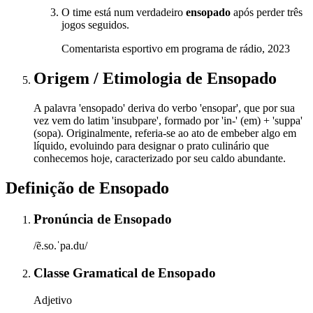
O time está num verdadeiro
ensopado
após perder três
jogos seguidos.
Comentarista esportivo em programa de rádio, 2023
Origem / Etimologia
de
Ensopado
A palavra 'ensopado' deriva do verbo 'ensopar', que por sua
vez vem do latim 'insubpare', formado por 'in-' (em) + 'suppa'
(sopa). Originalmente, referia-se ao ato de embeber algo em
líquido, evoluindo para designar o prato culinário que
conhecemos hoje, caracterizado por seu caldo abundante.
Definição de
Ensopado
Pronúncia
de
Ensopado
/ẽ.so.ˈpa.du/
Classe Gramatical
de
Ensopado
Adjetivo