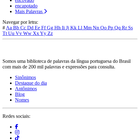
encovado
encapotado
Mais Palavras
Navegar por letra:
#
Aa
Bb
Cc
Dd
Ee
Ff
Gg
Hh
Ii
Jj
Kk
Ll
Mm
Nn
Oo
Pp
Qq
Rr
Ss
Tt
Uu
Vv
Ww
Xx
Yy
Zz
Somos uma biblioteca de palavras da língua portuguesa do Brasil
com mais de 200 mil palavras e expressões para consulta.
Sinônimos
Destaque do dia
Antônimos
Blog
Nomes
Redes sociais: