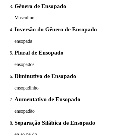
Gênero
de
Ensopado
Masculino
Inversão do Gênero
de
Ensopado
ensopada
Plural
de
Ensopado
ensopados
Diminutivo
de
Ensopado
ensopadinho
Aumentativo
de
Ensopado
ensopadão
Separação Silábica
de
Ensopado
en-so-pa-do