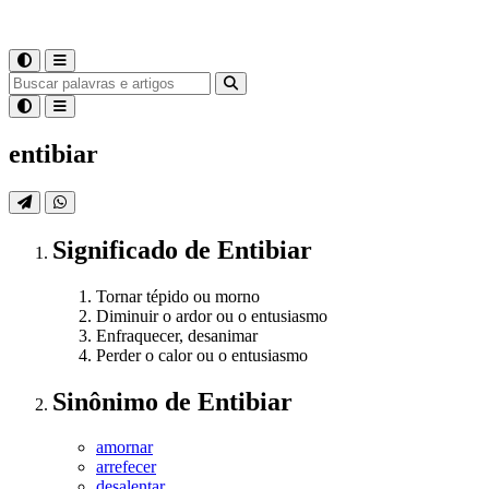
entibiar
Significado
de
Entibiar
Tornar tépido ou morno
Diminuir o ardor ou o entusiasmo
Enfraquecer, desanimar
Perder o calor ou o entusiasmo
Sinônimo
de
Entibiar
amornar
arrefecer
desalentar