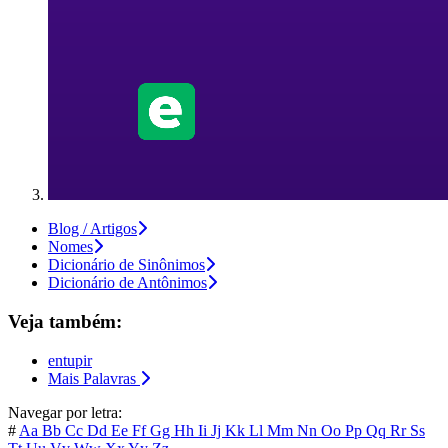
Blog / Artigos
Nomes
Dicionário de Sinônimos
Dicionário de Antônimos
Veja também:
entupir
Mais Palavras
Navegar por letra:
#
Aa
Bb
Cc
Dd
Ee
Ff
Gg
Hh
Ii
Jj
Kk
Ll
Mm
Nn
Oo
Pp
Qq
Rr
Ss