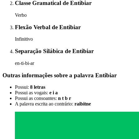
Classe Gramatical
de
Entibiar
Verbo
Flexão Verbal
de
Entibiar
Infinitivo
Separação Silábica
de
Entibiar
en-ti-bi-ar
Outras informações sobre
a palavra
Entibiar
Possui:
8 letras
Possui as vogais:
e i a
Possui as consoantes:
n t b r
A palavra escrita ao contrário:
raibitne