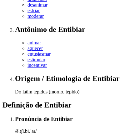
desanimar
esfriar
moderar
Antônimo
de
Entibiar
animar
aquecer
entusiasmar
estimular
incentivar
Origem / Etimologia
de
Entibiar
Do latim tepidus (morno, tépido)
Definição de
Entibiar
Pronúncia
de
Entibiar
/ẽ.tʃi.bi.ˈaɾ/