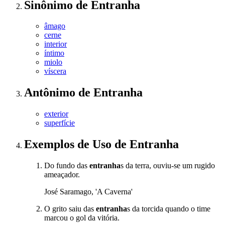
Sinônimo
de
Entranha
âmago
cerne
interior
íntimo
miolo
víscera
Antônimo
de
Entranha
exterior
superfície
Exemplos de Uso
de Entranha
Do fundo das
entranha
s da terra, ouviu-se um rugido
ameaçador.
José Saramago, 'A Caverna'
O grito saiu das
entranha
s da torcida quando o time
marcou o gol da vitória.