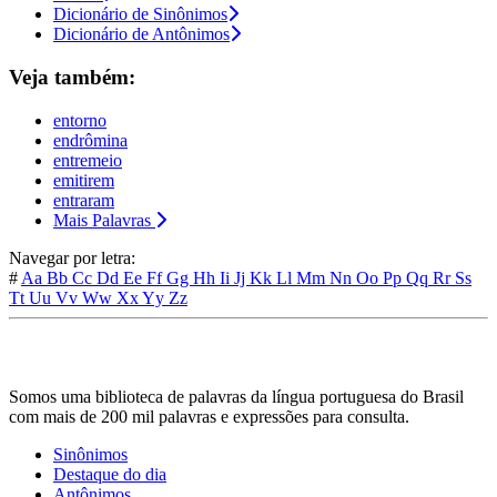
Dicionário de Sinônimos
Dicionário de Antônimos
Veja também:
entorno
endrômina
entremeio
emitirem
entraram
Mais Palavras
Navegar por letra:
#
Aa
Bb
Cc
Dd
Ee
Ff
Gg
Hh
Ii
Jj
Kk
Ll
Mm
Nn
Oo
Pp
Qq
Rr
Ss
Tt
Uu
Vv
Ww
Xx
Yy
Zz
Somos uma biblioteca de palavras da língua portuguesa do Brasil
com mais de 200 mil palavras e expressões para consulta.
Sinônimos
Destaque do dia
Antônimos