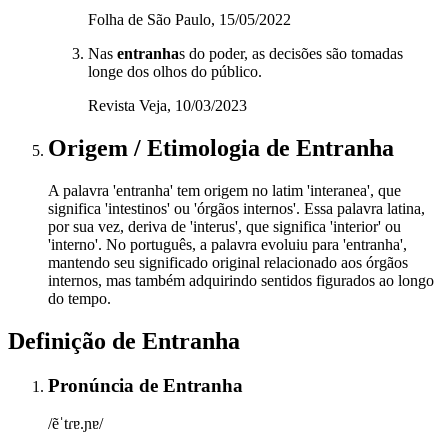
Folha de São Paulo, 15/05/2022
Nas
entranha
s do poder, as decisões são tomadas
longe dos olhos do público.
Revista Veja, 10/03/2023
Origem / Etimologia
de
Entranha
A palavra 'entranha' tem origem no latim 'interanea', que
significa 'intestinos' ou 'órgãos internos'. Essa palavra latina,
por sua vez, deriva de 'interus', que significa 'interior' ou
'interno'. No português, a palavra evoluiu para 'entranha',
mantendo seu significado original relacionado aos órgãos
internos, mas também adquirindo sentidos figurados ao longo
do tempo.
Definição de
Entranha
Pronúncia
de
Entranha
/ẽˈtɾɐ.ɲɐ/