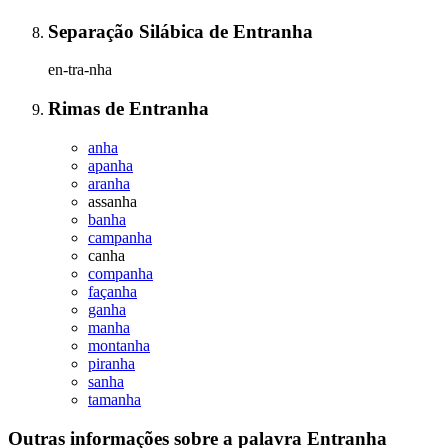
Separação Silábica
de
Entranha
en-tra-nha
Rimas
de
Entranha
anha
apanha
aranha
assanha
banha
campanha
canha
companha
façanha
ganha
manha
montanha
piranha
sanha
tamanha
Outras informações sobre
a palavra
Entranha