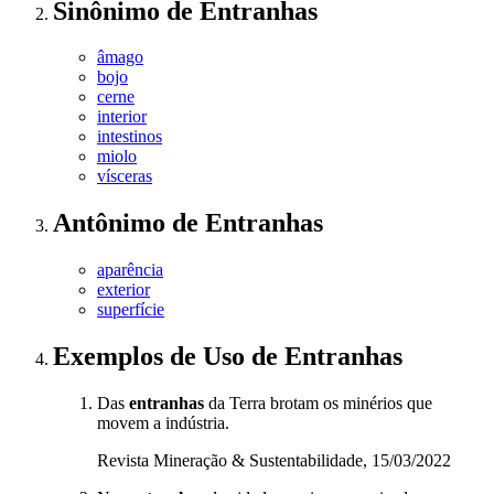
Sinônimo
de
Entranhas
âmago
bojo
cerne
interior
intestinos
miolo
vísceras
Antônimo
de
Entranhas
aparência
exterior
superfície
Exemplos de Uso
de Entranhas
Das
entranhas
da Terra brotam os minérios que
movem a indústria.
Revista Mineração & Sustentabilidade, 15/03/2022