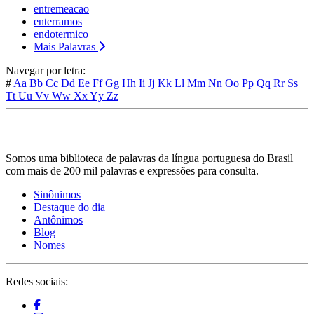
entremeacao
enterramos
endotermico
Mais Palavras
Navegar por letra:
#
Aa
Bb
Cc
Dd
Ee
Ff
Gg
Hh
Ii
Jj
Kk
Ll
Mm
Nn
Oo
Pp
Qq
Rr
Ss
Tt
Uu
Vv
Ww
Xx
Yy
Zz
Somos uma biblioteca de palavras da língua portuguesa do Brasil
com mais de 200 mil palavras e expressões para consulta.
Sinônimos
Destaque do dia
Antônimos
Blog
Nomes
Redes sociais: