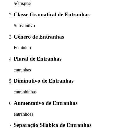
/ẽˈtɾɐ.ɲɐs/
Classe Gramatical
de
Entranhas
Substantivo
Gênero
de
Entranhas
Feminino
Plural
de
Entranhas
entranhas
Diminutivo
de
Entranhas
entranhinhas
Aumentativo
de
Entranhas
entranhões
Separação Silábica
de
Entranhas