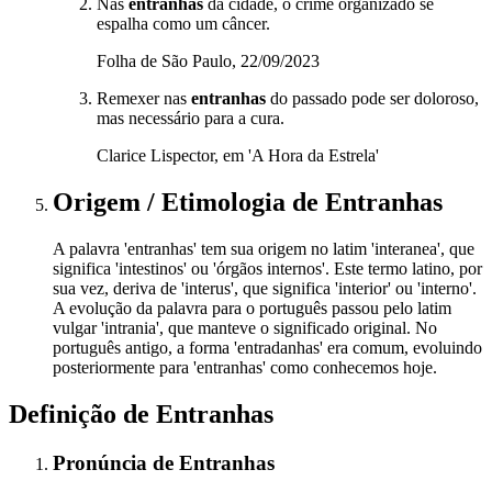
Nas
entranhas
da cidade, o crime organizado se
espalha como um câncer.
Folha de São Paulo, 22/09/2023
Remexer nas
entranhas
do passado pode ser doloroso,
mas necessário para a cura.
Clarice Lispector, em 'A Hora da Estrela'
Origem / Etimologia
de
Entranhas
A palavra 'entranhas' tem sua origem no latim 'interanea', que
significa 'intestinos' ou 'órgãos internos'. Este termo latino, por
sua vez, deriva de 'interus', que significa 'interior' ou 'interno'.
A evolução da palavra para o português passou pelo latim
vulgar 'intrania', que manteve o significado original. No
português antigo, a forma 'entradanhas' era comum, evoluindo
posteriormente para 'entranhas' como conhecemos hoje.
Definição de
Entranhas
Pronúncia
de
Entranhas