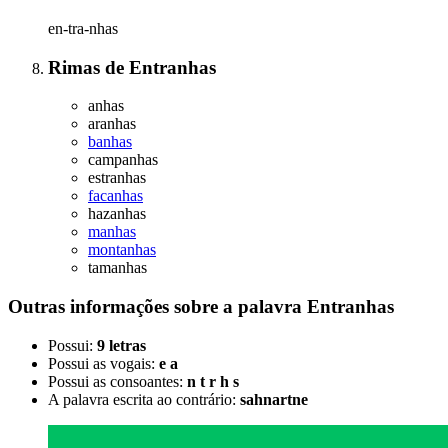
en-tra-nhas
Rimas
de
Entranhas
anhas
aranhas
banhas
campanhas
estranhas
facanhas
hazanhas
manhas
montanhas
tamanhas
Outras informações sobre
a palavra
Entranhas
Possui:
9 letras
Possui as vogais:
e a
Possui as consoantes:
n t r h s
A palavra escrita ao contrário:
sahnartne