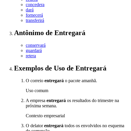
concedera
dará
fornecerá
transferirá
Antônimo
de
Entregará
conservará
guardará
retera
Exemplos de Uso
de Entregará
O correio
entregará
o pacote amanhã.
Uso comum
A empresa
entregará
os resultados do trimestre na
próxima semana.
Contexto empresarial
O delator
entregará
todos os envolvidos no esquema
de corrupção.