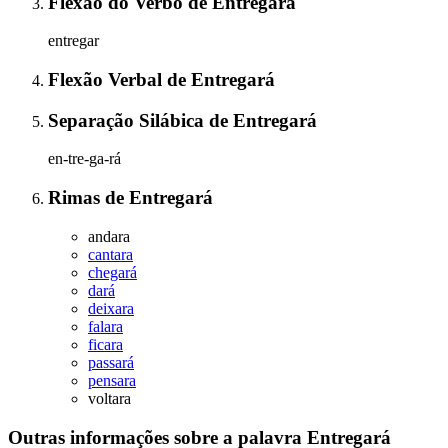
Flexão do Verbo
de
Entregará
entregar
Flexão Verbal
de
Entregará
Separação Silábica
de
Entregará
en-tre-ga-rá
Rimas
de
Entregará
andara
cantara
chegará
dará
deixara
falara
ficara
passará
pensara
voltara
Outras informações sobre
a palavra
Entregará