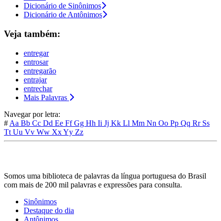
Dicionário de Sinônimos
Dicionário de Antônimos
Veja também:
entregar
entrosar
entregarão
entrajar
entrechar
Mais Palavras
Navegar por letra:
#
Aa
Bb
Cc
Dd
Ee
Ff
Gg
Hh
Ii
Jj
Kk
Ll
Mm
Nn
Oo
Pp
Qq
Rr
Ss
Tt
Uu
Vv
Ww
Xx
Yy
Zz
Somos uma biblioteca de palavras da língua portuguesa do Brasil
com mais de 200 mil palavras e expressões para consulta.
Sinônimos
Destaque do dia
Antônimos