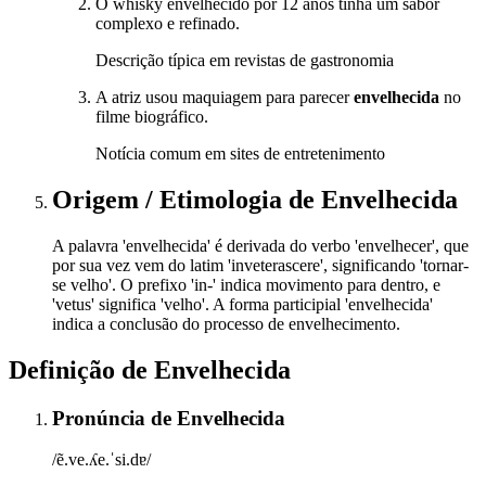
O whisky envelhecido por 12 anos tinha um sabor
complexo e refinado.
Descrição típica em revistas de gastronomia
A atriz usou maquiagem para parecer
envelhecida
no
filme biográfico.
Notícia comum em sites de entretenimento
Origem / Etimologia
de
Envelhecida
A palavra 'envelhecida' é derivada do verbo 'envelhecer', que
por sua vez vem do latim 'inveterascere', significando 'tornar-
se velho'. O prefixo 'in-' indica movimento para dentro, e
'vetus' significa 'velho'. A forma participial 'envelhecida'
indica a conclusão do processo de envelhecimento.
Definição de
Envelhecida
Pronúncia
de
Envelhecida
/ẽ.ve.ʎe.ˈsi.dɐ/