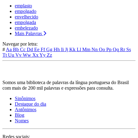
emplasto
empolgado
envelhecido
empolgada
embelezado
Mais Palavras
Navegar por letra:
#
Aa
Bb
Cc
Dd
Ee
Ff
Gg
Hh
Ii
Jj
Kk
Ll
Mm
Nn
Oo
Pp
Qq
Rr
Ss
Tt
Uu
Vv
Ww
Xx
Yy
Zz
Somos uma biblioteca de palavras da língua portuguesa do Brasil
com mais de 200 mil palavras e expressões para consulta.
Sinônimos
Destaque do dia
Antônimos
Blog
Nomes
Redes sociais: