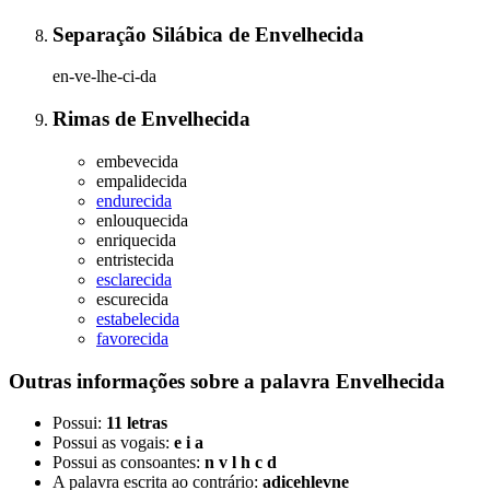
Separação Silábica
de
Envelhecida
en-ve-lhe-ci-da
Rimas
de
Envelhecida
embevecida
empalidecida
endurecida
enlouquecida
enriquecida
entristecida
esclarecida
escurecida
estabelecida
favorecida
Outras informações sobre
a palavra
Envelhecida
Possui:
11 letras
Possui as vogais:
e i a
Possui as consoantes:
n v l h c d
A palavra escrita ao contrário:
adicehlevne