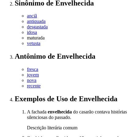
Sinônimo
de
Envelhecida
anciã
antiquada
desgastada
idosa
maturada
vetusta
Antônimo
de
Envelhecida
fresca
jovem
nova
recente
Exemplos de Uso
de Envelhecida
A fachada
envelhecida
do casarão contava histórias
silenciosas do passado.
Descrição literária comum