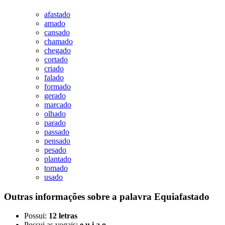
afastado
amado
cansado
chamado
chegado
cortado
criado
falado
formado
gerado
marcado
olhado
parado
passado
pensado
pesado
plantado
tomado
usado
Outras informações sobre
a palavra
Equiafastado
Possui:
12 letras
Possui as vogais:
e u i a o