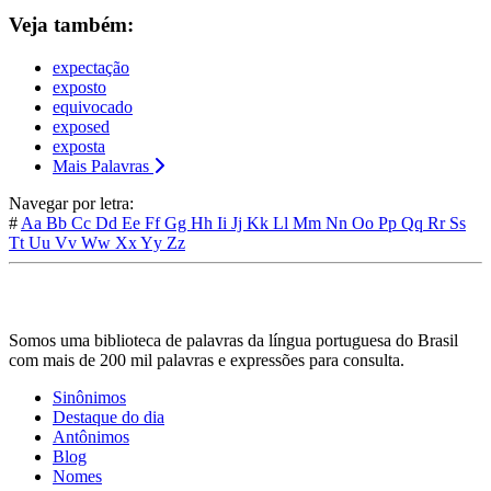
Veja também:
expectação
exposto
equivocado
exposed
exposta
Mais Palavras
Navegar por letra:
#
Aa
Bb
Cc
Dd
Ee
Ff
Gg
Hh
Ii
Jj
Kk
Ll
Mm
Nn
Oo
Pp
Qq
Rr
Ss
Tt
Uu
Vv
Ww
Xx
Yy
Zz
Somos uma biblioteca de palavras da língua portuguesa do Brasil
com mais de 200 mil palavras e expressões para consulta.
Sinônimos
Destaque do dia
Antônimos
Blog
Nomes