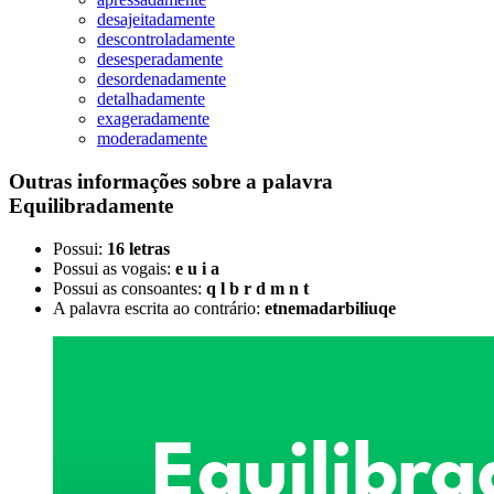
desajeitadamente
descontroladamente
desesperadamente
desordenadamente
detalhadamente
exageradamente
moderadamente
Outras informações sobre
a palavra
Equilibradamente
Possui:
16 letras
Possui as vogais:
e u i a
Possui as consoantes:
q l b r d m n t
A palavra escrita ao contrário:
etnemadarbiliuqe