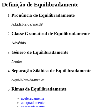
Definição de
Equilibradamente
Pronúncia
de
Equilibradamente
/e.ki.li.bɾa.da.ˈmẽ.tʃi/
Classe Gramatical
de
Equilibradamente
Advérbio
Gênero
de
Equilibradamente
Neutro
Separação Silábica
de
Equilibradamente
e-qui-li-bra-da-men-te
Rimas
de
Equilibradamente
aceleradamente
adequadamente
apressadamente