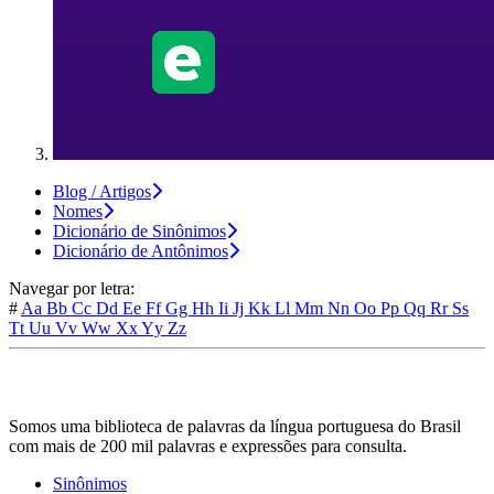
Blog / Artigos
Nomes
Dicionário de Sinônimos
Dicionário de Antônimos
Navegar por letra:
#
Aa
Bb
Cc
Dd
Ee
Ff
Gg
Hh
Ii
Jj
Kk
Ll
Mm
Nn
Oo
Pp
Qq
Rr
Ss
Tt
Uu
Vv
Ww
Xx
Yy
Zz
Somos uma biblioteca de palavras da língua portuguesa do Brasil
com mais de 200 mil palavras e expressões para consulta.
Sinônimos