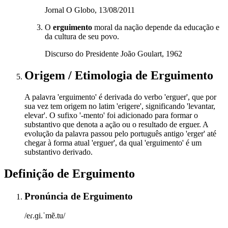
Jornal O Globo, 13/08/2011
O
erguimento
moral da nação depende da educação e
da cultura de seu povo.
Discurso do Presidente João Goulart, 1962
Origem / Etimologia
de
Erguimento
A palavra 'erguimento' é derivada do verbo 'erguer', que por
sua vez tem origem no latim 'erigere', significando 'levantar,
elevar'. O sufixo '-mento' foi adicionado para formar o
substantivo que denota a ação ou o resultado de erguer. A
evolução da palavra passou pelo português antigo 'erger' até
chegar à forma atual 'erguer', da qual 'erguimento' é um
substantivo derivado.
Definição de
Erguimento
Pronúncia
de
Erguimento
/eɾ.ɡi.ˈmẽ.tu/