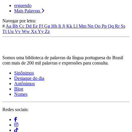
erguendo
Mais Palavras
Navegar por letra:
#
Aa
Bb
Cc
Dd
Ee
Ff
Gg
Hh
Ii
Jj
Kk
Ll
Mm
Nn
Oo
Pp
Qq
Rr
Ss
Tt
Uu
Vv
Ww
Xx
Yy
Zz
Somos uma biblioteca de palavras da língua portuguesa do Brasil
com mais de 200 mil palavras e expressões para consulta.
Sinônimos
Destaque do dia
Antônimos
Blog
Nomes
Redes sociais: