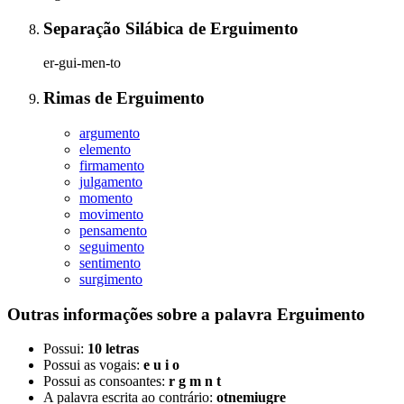
Separação Silábica
de
Erguimento
er-gui-men-to
Rimas
de
Erguimento
argumento
elemento
firmamento
julgamento
momento
movimento
pensamento
seguimento
sentimento
surgimento
Outras informações sobre
a palavra
Erguimento
Possui:
10 letras
Possui as vogais:
e u i o
Possui as consoantes:
r g m n t
A palavra escrita ao contrário:
otnemiugre