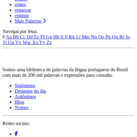
eriges
erguesse
erigisse
Mais Palavras
Navegar por letra:
#
Aa
Bb
Cc
Dd
Ee
Ff
Gg
Hh
Ii
Jj
Kk
Ll
Mm
Nn
Oo
Pp
Qq
Rr
Ss
Tt
Uu
Vv
Ww
Xx
Yy
Zz
Somos uma biblioteca de palavras da língua portuguesa do Brasil
com mais de 200 mil palavras e expressões para consulta.
Sinônimos
Destaque do dia
Antônimos
Blog
Nomes
Redes sociais: