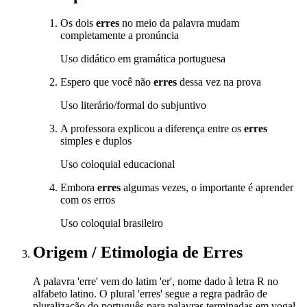
Os dois
erres
no meio da palavra mudam
completamente a pronúncia
Uso didático em gramática portuguesa
Espero que você não
erres
dessa vez na prova
Uso literário/formal do subjuntivo
A professora explicou a diferença entre os
erres
simples e duplos
Uso coloquial educacional
Embora
erres
algumas vezes, o importante é aprender
com os erros
Uso coloquial brasileiro
Origem / Etimologia
de
Erres
A palavra 'erre' vem do latim 'er', nome dado à letra R no
alfabeto latino. O plural 'erres' segue a regra padrão de
pluralização do português para palavras terminadas em vogal.