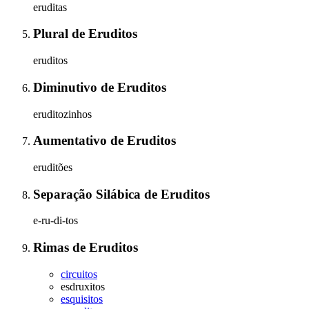
eruditas
Plural
de
Eruditos
eruditos
Diminutivo
de
Eruditos
eruditozinhos
Aumentativo
de
Eruditos
eruditões
Separação Silábica
de
Eruditos
e-ru-di-tos
Rimas
de
Eruditos
circuitos
esdruxitos
esquisitos