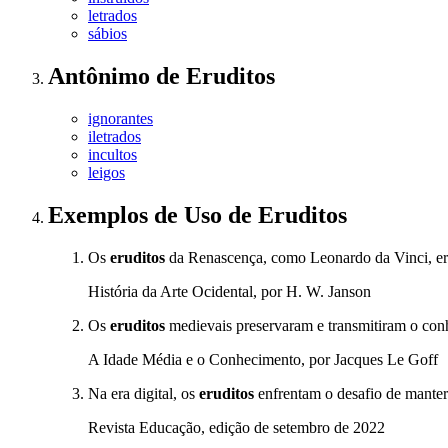
letrados
sábios
Antônimo
de
Eruditos
ignorantes
iletrados
incultos
leigos
Exemplos de Uso
de Eruditos
Os
eruditos
da Renascença, como Leonardo da Vinci, eram
História da Arte Ocidental, por H. W. Janson
Os
eruditos
medievais preservaram e transmitiram o conhe
A Idade Média e o Conhecimento, por Jacques Le Goff
Na era digital, os
eruditos
enfrentam o desafio de mante
Revista Educação, edição de setembro de 2022