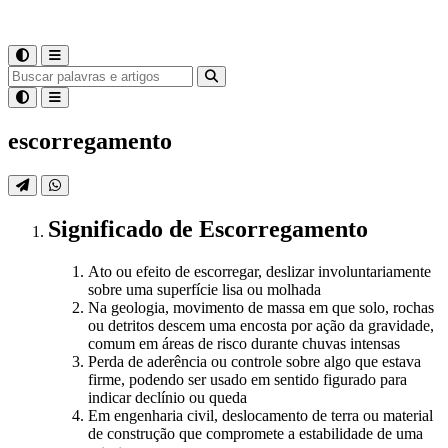
escorregamento
Significado
de
Escorregamento
Ato ou efeito de escorregar, deslizar involuntariamente
sobre uma superfície lisa ou molhada
Na geologia, movimento de massa em que solo, rochas
ou detritos descem uma encosta por ação da gravidade,
comum em áreas de risco durante chuvas intensas
Perda de aderência ou controle sobre algo que estava
firme, podendo ser usado em sentido figurado para
indicar declínio ou queda
Em engenharia civil, deslocamento de terra ou material
de construção que compromete a estabilidade de uma