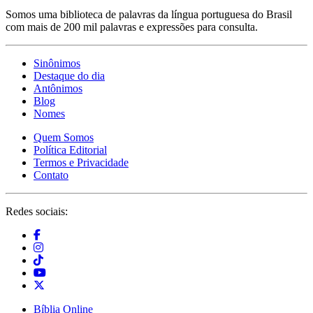
Somos uma biblioteca de palavras da língua portuguesa do Brasil
com mais de 200 mil palavras e expressões para consulta.
Sinônimos
Destaque do dia
Antônimos
Blog
Nomes
Quem Somos
Política Editorial
Termos e Privacidade
Contato
Redes sociais:
Bíblia Online